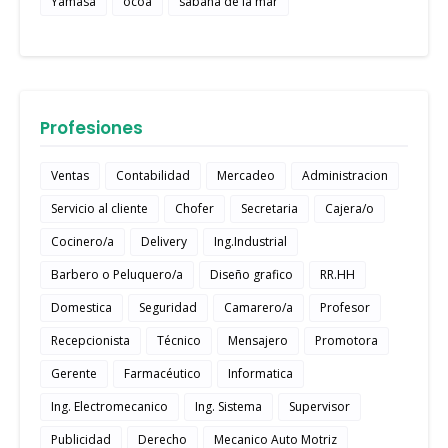
Yamasa
ocoa
sabana de la mar
Profesiones
Ventas
Contabilidad
Mercadeo
Administracion
Servicio al cliente
Chofer
Secretaria
Cajera/o
Cocinero/a
Delivery
Ing.Industrial
Barbero o Peluquero/a
Diseño grafico
RR.HH
Domestica
Seguridad
Camarero/a
Profesor
Recepcionista
Técnico
Mensajero
Promotora
Gerente
Farmacéutico
Informatica
Ing. Electromecanico
Ing. Sistema
Supervisor
Publicidad
Derecho
Mecanico Auto Motriz