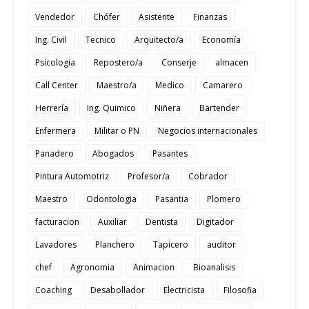
Vendedor
Chófer
Asistente
Finanzas
Ing. Civil
Tecnico
Arquitecto/a
Economía
Psicologia
Repostero/a
Conserje
almacen
Call Center
Maestro/a
Medico
Camarero
Herrería
Ing. Quimico
Niñera
Bartender
Enfermera
Militar o PN
Negocios internacionales
Panadero
Abogados
Pasantes
Pintura Automotriz
Profesor/a
Cobrador
Maestro
Odontologia
Pasantia
Plomero
facturacion
Auxiliar
Dentista
Digitador
Lavadores
Planchero
Tapicero
auditor
chef
Agronomia
Animacion
Bioanalisis
Coaching
Desabollador
Electricista
Filosofia