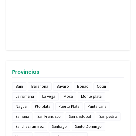
Provincias
Bani
Barahona
Bavaro
Bonao
Cotui
La romana
La vega
Moca
Monte plata
Nagua
Pto plata
Puerto Plata
Punta cana
Samana
San Francisco
San cristobal
San pedro
Sanchez ramirez
Santiago
Santo Domingo