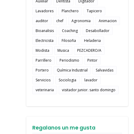
Auxiliar
Dentista
Digitador
Lavadores
Planchero
Tapicero
auditor
chef
Agronomia
Animacion
Bioanalisis
Coaching
Desabollador
Electricista
Filosofia
Heladeria
Modista
Musica
PEZCADERO/A
Parrillero
Periodismo
Pintor
Portero
Química Industrial
Salvavidas
Servicios
Sociologia
lavador
veterinaria
visitador junior. santo domingo
Regalanos un me gusta