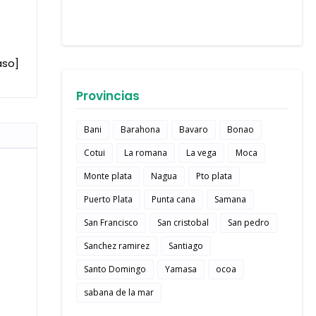
aso]
Provincias
Bani
Barahona
Bavaro
Bonao
Cotui
La romana
La vega
Moca
Monte plata
Nagua
Pto plata
Puerto Plata
Punta cana
Samana
San Francisco
San cristobal
San pedro
Sanchez ramirez
Santiago
Santo Domingo
Yamasa
ocoa
sabana de la mar