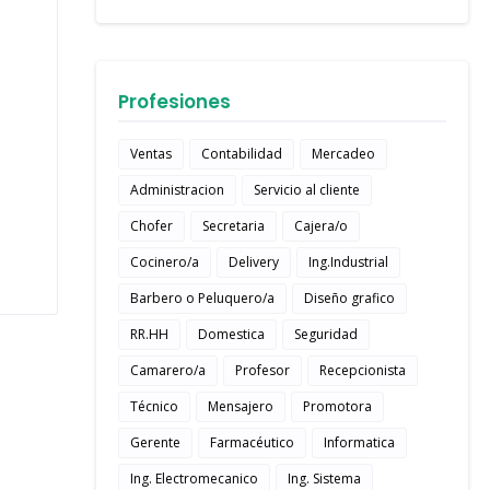
Profesiones
Ventas
Contabilidad
Mercadeo
Administracion
Servicio al cliente
Chofer
Secretaria
Cajera/o
Cocinero/a
Delivery
Ing.Industrial
Barbero o Peluquero/a
Diseño grafico
RR.HH
Domestica
Seguridad
Camarero/a
Profesor
Recepcionista
Técnico
Mensajero
Promotora
Gerente
Farmacéutico
Informatica
Ing. Electromecanico
Ing. Sistema