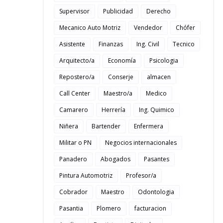
Supervisor
Publicidad
Derecho
Mecanico Auto Motriz
Vendedor
Chófer
Asistente
Finanzas
Ing. Civil
Tecnico
Arquitecto/a
Economía
Psicologia
Repostero/a
Conserje
almacen
Call Center
Maestro/a
Medico
Camarero
Herrería
Ing. Quimico
Niñera
Bartender
Enfermera
Militar o PN
Negocios internacionales
Panadero
Abogados
Pasantes
Pintura Automotriz
Profesor/a
Cobrador
Maestro
Odontologia
Pasantia
Plomero
facturacion