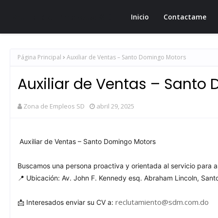
Zona de Empleos SD
Inicio
Contactame
Página Principal
Auxiliar de Ventas – Santo Domingo Motors
Auxiliar de Ventas – Santo
Zona de Empleos SD
abril 29, 2025
Auxiliar de Ventas – Santo Domingo Motors
Buscamos una persona proactiva y orientada al servicio para as
📍 Ubicación: Av. John F. Kennedy esq. Abraham Lincoln, Sant
reclutamiento@sdm.com.do
📩 Interesados enviar su CV a: