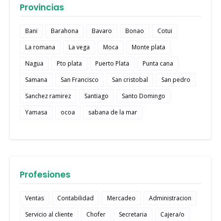
Provincias
Bani
Barahona
Bavaro
Bonao
Cotui
La romana
La vega
Moca
Monte plata
Nagua
Pto plata
Puerto Plata
Punta cana
Samana
San Francisco
San cristobal
San pedro
Sanchez ramirez
Santiago
Santo Domingo
Yamasa
ocoa
sabana de la mar
Profesiones
Ventas
Contabilidad
Mercadeo
Administracion
Servicio al cliente
Chofer
Secretaria
Cajera/o