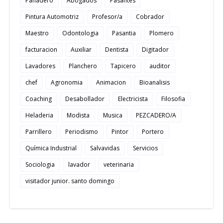
Panadero
Abogados
Pasantes
Pintura Automotriz
Profesor/a
Cobrador
Maestro
Odontologia
Pasantia
Plomero
facturacion
Auxiliar
Dentista
Digitador
Lavadores
Planchero
Tapicero
auditor
chef
Agronomia
Animacion
Bioanalisis
Coaching
Desabollador
Electricista
Filosofia
Heladeria
Modista
Musica
PEZCADERO/A
Parrillero
Periodismo
Pintor
Portero
Química Industrial
Salvavidas
Servicios
Sociologia
lavador
veterinaria
visitador junior. santo domingo