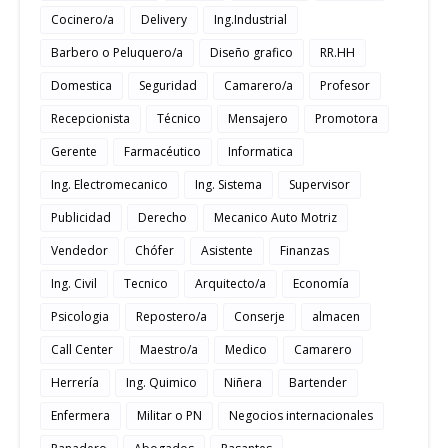
Cocinero/a
Delivery
Ing.Industrial
Barbero o Peluquero/a
Diseño grafico
RR.HH
Domestica
Seguridad
Camarero/a
Profesor
Recepcionista
Técnico
Mensajero
Promotora
Gerente
Farmacéutico
Informatica
Ing. Electromecanico
Ing. Sistema
Supervisor
Publicidad
Derecho
Mecanico Auto Motriz
Vendedor
Chófer
Asistente
Finanzas
Ing. Civil
Tecnico
Arquitecto/a
Economía
Psicologia
Repostero/a
Conserje
almacen
Call Center
Maestro/a
Medico
Camarero
Herrería
Ing. Quimico
Niñera
Bartender
Enfermera
Militar o PN
Negocios internacionales