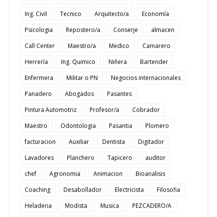
Ing. Civil
Tecnico
Arquitecto/a
Economía
Psicologia
Repostero/a
Conserje
almacen
Call Center
Maestro/a
Medico
Camarero
Herrería
Ing. Quimico
Niñera
Bartender
Enfermera
Militar o PN
Negocios internacionales
Panadero
Abogados
Pasantes
Pintura Automotriz
Profesor/a
Cobrador
Maestro
Odontologia
Pasantia
Plomero
facturacion
Auxiliar
Dentista
Digitador
Lavadores
Planchero
Tapicero
auditor
chef
Agronomia
Animacion
Bioanalisis
Coaching
Desabollador
Electricista
Filosofia
Heladeria
Modista
Musica
PEZCADERO/A