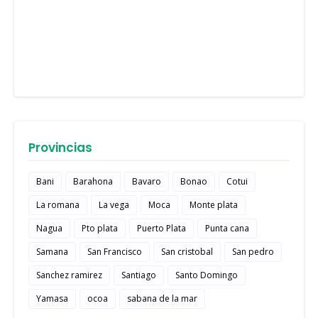
Provincias
Bani
Barahona
Bavaro
Bonao
Cotui
La romana
La vega
Moca
Monte plata
Nagua
Pto plata
Puerto Plata
Punta cana
Samana
San Francisco
San cristobal
San pedro
Sanchez ramirez
Santiago
Santo Domingo
Yamasa
ocoa
sabana de la mar