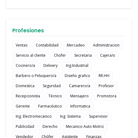
Profesiones
Ventas
Contabilidad
Mercadeo
Administracion
Servicio al cliente
Chofer
Secretaria
Cajera/o
Cocinero/a
Delivery
Ing.Industrial
Barbero o Peluquero/a
Diseño grafico
RR.HH
Domestica
Seguridad
Camarero/a
Profesor
Recepcionista
Técnico
Mensajero
Promotora
Gerente
Farmacéutico
Informatica
Ing. Electromecanico
Ing. Sistema
Supervisor
Publicidad
Derecho
Mecanico Auto Motriz
Vendedor
Chófer
Asistente
Finanzas