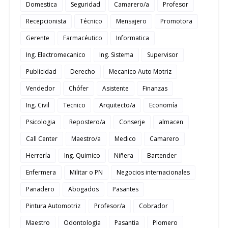
Domestica
Seguridad
Camarero/a
Profesor
Recepcionista
Técnico
Mensajero
Promotora
Gerente
Farmacéutico
Informatica
Ing. Electromecanico
Ing. Sistema
Supervisor
Publicidad
Derecho
Mecanico Auto Motriz
Vendedor
Chófer
Asistente
Finanzas
Ing. Civil
Tecnico
Arquitecto/a
Economía
Psicologia
Repostero/a
Conserje
almacen
Call Center
Maestro/a
Medico
Camarero
Herrería
Ing. Quimico
Niñera
Bartender
Enfermera
Militar o PN
Negocios internacionales
Panadero
Abogados
Pasantes
Pintura Automotriz
Profesor/a
Cobrador
Maestro
Odontologia
Pasantia
Plomero