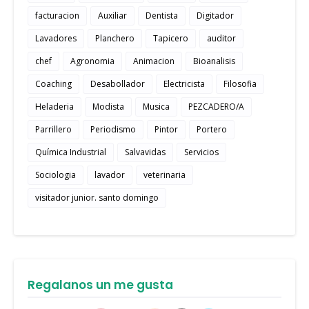
facturacion
Auxiliar
Dentista
Digitador
Lavadores
Planchero
Tapicero
auditor
chef
Agronomia
Animacion
Bioanalisis
Coaching
Desabollador
Electricista
Filosofia
Heladeria
Modista
Musica
PEZCADERO/A
Parrillero
Periodismo
Pintor
Portero
Química Industrial
Salvavidas
Servicios
Sociologia
lavador
veterinaria
visitador junior. santo domingo
Regalanos un me gusta