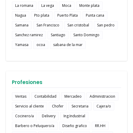
La romana
La vega
Moca
Monte plata
Nagua
Pto plata
Puerto Plata
Punta cana
Samana
San Francisco
San cristobal
San pedro
Sanchez ramirez
Santiago
Santo Domingo
Yamasa
ocoa
sabana de la mar
Profesiones
Ventas
Contabilidad
Mercadeo
Administracion
Servicio al cliente
Chofer
Secretaria
Cajera/o
Cocinero/a
Delivery
Ing.Industrial
Barbero o Peluquero/a
Diseño grafico
RR.HH