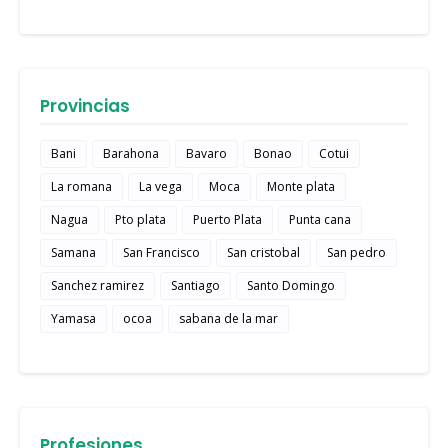
Provincias
Bani
Barahona
Bavaro
Bonao
Cotui
La romana
La vega
Moca
Monte plata
Nagua
Pto plata
Puerto Plata
Punta cana
Samana
San Francisco
San cristobal
San pedro
Sanchez ramirez
Santiago
Santo Domingo
Yamasa
ocoa
sabana de la mar
Profesiones