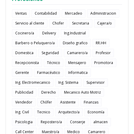
Ventas
Contabilidad
Mercadeo
Administracion
Servicio al cliente
Chofer
Secretaria
Cajera/o
Cocinero/a
Delivery
Ing.Industrial
Barbero o Peluquero/a
Diseño grafico
RR.HH
Domestica
Seguridad
Camarero/a
Profesor
Recepcionista
Técnico
Mensajero
Promotora
Gerente
Farmacéutico
Informatica
Ing. Electromecanico
Ing. Sistema
Supervisor
Publicidad
Derecho
Mecanico Auto Motriz
Vendedor
Chófer
Asistente
Finanzas
Ing. Civil
Tecnico
Arquitecto/a
Economía
Psicologia
Repostero/a
Conserje
almacen
Call Center
Maestro/a
Medico
Camarero