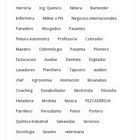
Herrería
Ing. Quimico
Niñera
Bartender
Enfermera
Militar o PN
Negocios internacionales
Panadero
Abogados
Pasantes
Pintura Automotriz
Profesor/a
Cobrador
Maestro
Odontologia
Pasantia
Plomero
facturacion
Auxiliar
Dentista
Digitador
Lavadores
Planchero
Tapicero
auditor
chef
Agronomia
Animacion
Bioanalisis
Coaching
Desabollador
Electricista
Filosofia
Heladeria
Modista
Musica
PEZCADERO/A
Parrillero
Periodismo
Pintor
Portero
Química Industrial
Salvavidas
Servicios
Sociologia
lavador
veterinaria