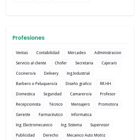
Profesiones
Ventas
Contabilidad
Mercadeo
Administracion
Servicio al cliente
Chofer
Secretaria
Cajera/o
Cocinero/a
Delivery
Ing.Industrial
Barbero o Peluquero/a
Diseño grafico
RR.HH
Domestica
Seguridad
Camarero/a
Profesor
Recepcionista
Técnico
Mensajero
Promotora
Gerente
Farmacéutico
Informatica
Ing. Electromecanico
Ing. Sistema
Supervisor
Publicidad
Derecho
Mecanico Auto Motriz