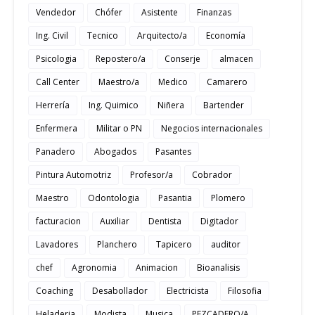
Vendedor
Chófer
Asistente
Finanzas
Ing. Civil
Tecnico
Arquitecto/a
Economía
Psicologia
Repostero/a
Conserje
almacen
Call Center
Maestro/a
Medico
Camarero
Herrería
Ing. Quimico
Niñera
Bartender
Enfermera
Militar o PN
Negocios internacionales
Panadero
Abogados
Pasantes
Pintura Automotriz
Profesor/a
Cobrador
Maestro
Odontologia
Pasantia
Plomero
facturacion
Auxiliar
Dentista
Digitador
Lavadores
Planchero
Tapicero
auditor
chef
Agronomia
Animacion
Bioanalisis
Coaching
Desabollador
Electricista
Filosofia
Heladeria
Modista
Musica
PEZCADERO/A