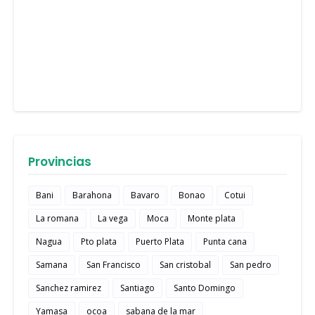
Provincias
Bani
Barahona
Bavaro
Bonao
Cotui
La romana
La vega
Moca
Monte plata
Nagua
Pto plata
Puerto Plata
Punta cana
Samana
San Francisco
San cristobal
San pedro
Sanchez ramirez
Santiago
Santo Domingo
Yamasa
ocoa
sabana de la mar