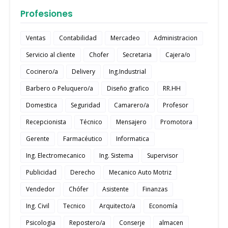
Profesiones
Ventas
Contabilidad
Mercadeo
Administracion
Servicio al cliente
Chofer
Secretaria
Cajera/o
Cocinero/a
Delivery
Ing.Industrial
Barbero o Peluquero/a
Diseño grafico
RR.HH
Domestica
Seguridad
Camarero/a
Profesor
Recepcionista
Técnico
Mensajero
Promotora
Gerente
Farmacéutico
Informatica
Ing. Electromecanico
Ing. Sistema
Supervisor
Publicidad
Derecho
Mecanico Auto Motriz
Vendedor
Chófer
Asistente
Finanzas
Ing. Civil
Tecnico
Arquitecto/a
Economía
Psicologia
Repostero/a
Conserje
almacen