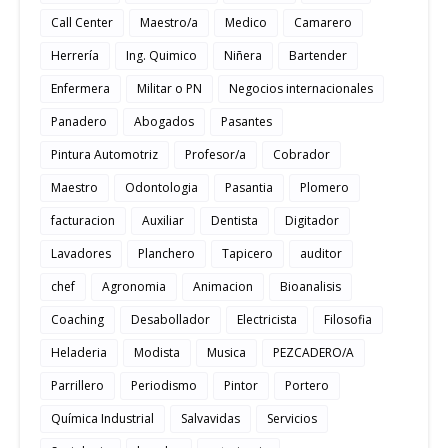
Call Center
Maestro/a
Medico
Camarero
Herrería
Ing. Quimico
Niñera
Bartender
Enfermera
Militar o PN
Negocios internacionales
Panadero
Abogados
Pasantes
Pintura Automotriz
Profesor/a
Cobrador
Maestro
Odontologia
Pasantia
Plomero
facturacion
Auxiliar
Dentista
Digitador
Lavadores
Planchero
Tapicero
auditor
chef
Agronomia
Animacion
Bioanalisis
Coaching
Desabollador
Electricista
Filosofia
Heladeria
Modista
Musica
PEZCADERO/A
Parrillero
Periodismo
Pintor
Portero
Química Industrial
Salvavidas
Servicios