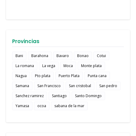
Provincias
Bani
Barahona
Bavaro
Bonao
Cotui
La romana
La vega
Moca
Monte plata
Nagua
Pto plata
Puerto Plata
Punta cana
Samana
San Francisco
San cristobal
San pedro
Sanchez ramirez
Santiago
Santo Domingo
Yamasa
ocoa
sabana de la mar