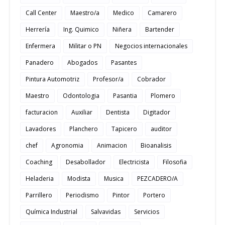
Call Center
Maestro/a
Medico
Camarero
Herrería
Ing. Quimico
Niñera
Bartender
Enfermera
Militar o PN
Negocios internacionales
Panadero
Abogados
Pasantes
Pintura Automotriz
Profesor/a
Cobrador
Maestro
Odontologia
Pasantia
Plomero
facturacion
Auxiliar
Dentista
Digitador
Lavadores
Planchero
Tapicero
auditor
chef
Agronomia
Animacion
Bioanalisis
Coaching
Desabollador
Electricista
Filosofia
Heladeria
Modista
Musica
PEZCADERO/A
Parrillero
Periodismo
Pintor
Portero
Química Industrial
Salvavidas
Servicios