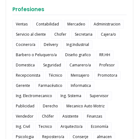
Profesiones
Ventas
Contabilidad
Mercadeo
Administracion
Servicio al cliente
Chofer
Secretaria
Cajera/o
Cocinero/a
Delivery
Ing.Industrial
Barbero o Peluquero/a
Diseño grafico
RR.HH
Domestica
Seguridad
Camarero/a
Profesor
Recepcionista
Técnico
Mensajero
Promotora
Gerente
Farmacéutico
Informatica
Ing. Electromecanico
Ing. Sistema
Supervisor
Publicidad
Derecho
Mecanico Auto Motriz
Vendedor
Chófer
Asistente
Finanzas
Ing. Civil
Tecnico
Arquitecto/a
Economía
Psicologia
Repostero/a
Conserje
almacen