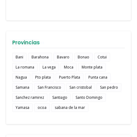
Provincias
Bani
Barahona
Bavaro
Bonao
Cotui
La romana
La vega
Moca
Monte plata
Nagua
Pto plata
Puerto Plata
Punta cana
Samana
San Francisco
San cristobal
San pedro
Sanchez ramirez
Santiago
Santo Domingo
Yamasa
ocoa
sabana de la mar