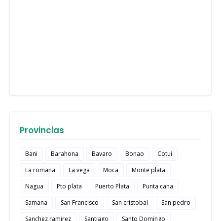
Provincias
Bani
Barahona
Bavaro
Bonao
Cotui
La romana
La vega
Moca
Monte plata
Nagua
Pto plata
Puerto Plata
Punta cana
Samana
San Francisco
San cristobal
San pedro
Sanchez ramirez
Santiago
Santo Domingo