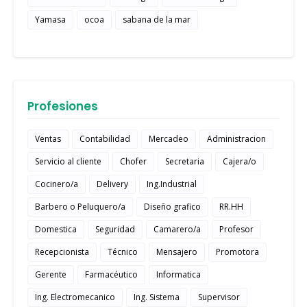
Yamasa
ocoa
sabana de la mar
Profesiones
Ventas
Contabilidad
Mercadeo
Administracion
Servicio al cliente
Chofer
Secretaria
Cajera/o
Cocinero/a
Delivery
Ing.Industrial
Barbero o Peluquero/a
Diseño grafico
RR.HH
Domestica
Seguridad
Camarero/a
Profesor
Recepcionista
Técnico
Mensajero
Promotora
Gerente
Farmacéutico
Informatica
Ing. Electromecanico
Ing. Sistema
Supervisor