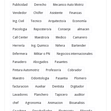
Publicidad
Derecho
Mecanico Auto Motriz
Vendedor
Chófer
Asistente
Finanzas
Ing. Civil
Tecnico
Arquitecto/a
Economía
Psicologia
Repostero/a
Conserje
almacen
Call Center
Maestro/a
Medico
Camarero
Herrería
Ing. Quimico
Niñera
Bartender
Enfermera
Militar o PN
Negocios internacionales
Panadero
Abogados
Pasantes
Pintura Automotriz
Profesor/a
Cobrador
Maestro
Odontologia
Pasantia
Plomero
facturacion
Auxiliar
Dentista
Digitador
Lavadores
Planchero
Tapicero
auditor
chef
Agronomia
Animacion
Bioanalisis
Coaching
Desabollador
Electricista
Filosofia