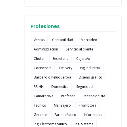
Profesiones
Ventas
Contabilidad
Mercadeo
Administracion
Servicio al cliente
Chofer
Secretaria
Cajera/o
Cocinero/a
Delivery
Ing.Industrial
Barbero o Peluquero/a
Diseño grafico
RR.HH
Domestica
Seguridad
Camarero/a
Profesor
Recepcionista
Técnico
Mensajero
Promotora
Gerente
Farmacéutico
Informatica
Ing. Electromecanico
Ing. Sistema