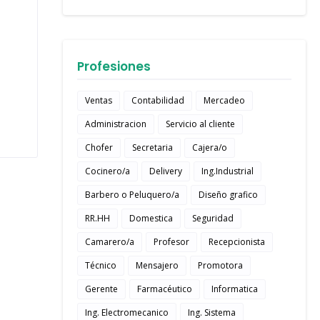
Profesiones
Ventas
Contabilidad
Mercadeo
Administracion
Servicio al cliente
Chofer
Secretaria
Cajera/o
Cocinero/a
Delivery
Ing.Industrial
Barbero o Peluquero/a
Diseño grafico
RR.HH
Domestica
Seguridad
Camarero/a
Profesor
Recepcionista
Técnico
Mensajero
Promotora
Gerente
Farmacéutico
Informatica
Ing. Electromecanico
Ing. Sistema