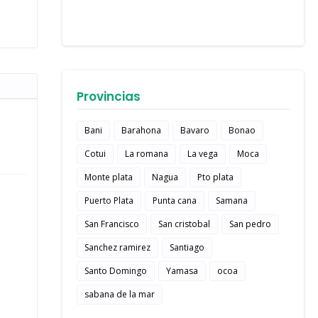
Provincias
Bani
Barahona
Bavaro
Bonao
Cotui
La romana
La vega
Moca
Monte plata
Nagua
Pto plata
Puerto Plata
Punta cana
Samana
San Francisco
San cristobal
San pedro
Sanchez ramirez
Santiago
Santo Domingo
Yamasa
ocoa
sabana de la mar