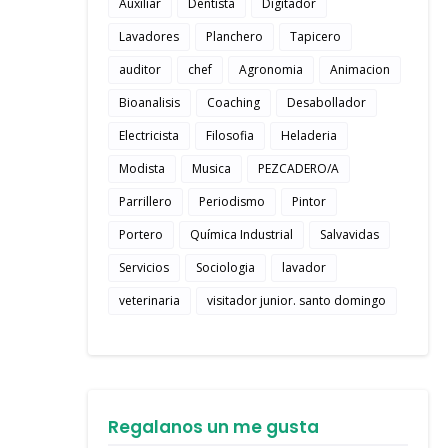
Auxiliar
Dentista
Digitador
Lavadores
Planchero
Tapicero
auditor
chef
Agronomia
Animacion
Bioanalisis
Coaching
Desabollador
Electricista
Filosofia
Heladeria
Modista
Musica
PEZCADERO/A
Parrillero
Periodismo
Pintor
Portero
Química Industrial
Salvavidas
Servicios
Sociologia
lavador
veterinaria
visitador junior. santo domingo
Regalanos un me gusta