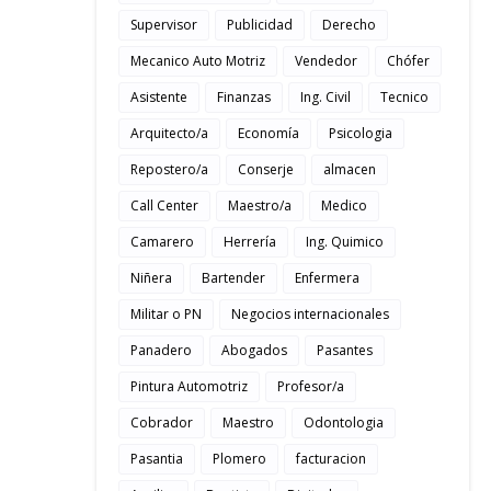
Supervisor
Publicidad
Derecho
Mecanico Auto Motriz
Vendedor
Chófer
Asistente
Finanzas
Ing. Civil
Tecnico
Arquitecto/a
Economía
Psicologia
Repostero/a
Conserje
almacen
Call Center
Maestro/a
Medico
Camarero
Herrería
Ing. Quimico
Niñera
Bartender
Enfermera
Militar o PN
Negocios internacionales
Panadero
Abogados
Pasantes
Pintura Automotriz
Profesor/a
Cobrador
Maestro
Odontologia
Pasantia
Plomero
facturacion