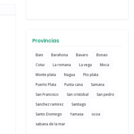
Provincias
Bani
Barahona
Bavaro
Bonao
Cotui
La romana
La vega
Moca
Monte plata
Nagua
Pto plata
Puerto Plata
Punta cana
Samana
San Francisco
San cristobal
San pedro
Sanchez ramirez
Santiago
Santo Domingo
Yamasa
ocoa
sabana de la mar