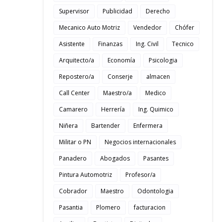
Supervisor
Publicidad
Derecho
Mecanico Auto Motriz
Vendedor
Chófer
Asistente
Finanzas
Ing. Civil
Tecnico
Arquitecto/a
Economía
Psicologia
Repostero/a
Conserje
almacen
Call Center
Maestro/a
Medico
Camarero
Herrería
Ing. Quimico
Niñera
Bartender
Enfermera
Militar o PN
Negocios internacionales
Panadero
Abogados
Pasantes
Pintura Automotriz
Profesor/a
Cobrador
Maestro
Odontologia
Pasantia
Plomero
facturacion