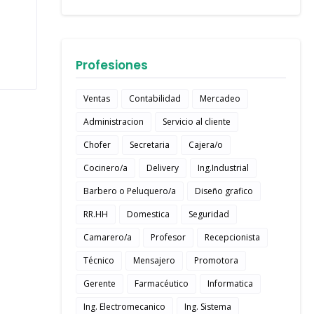
Profesiones
Ventas
Contabilidad
Mercadeo
Administracion
Servicio al cliente
Chofer
Secretaria
Cajera/o
Cocinero/a
Delivery
Ing.Industrial
Barbero o Peluquero/a
Diseño grafico
RR.HH
Domestica
Seguridad
Camarero/a
Profesor
Recepcionista
Técnico
Mensajero
Promotora
Gerente
Farmacéutico
Informatica
Ing. Electromecanico
Ing. Sistema