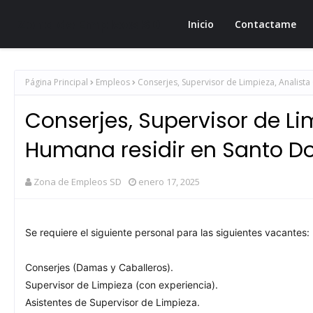
Zona de Empleos SD
Inicio
Contactame
Página Principal
Empleos
Conserjes, Supervisor de Limpieza, Analist
Conserjes, Supervisor de Li
Humana residir en Santo 
Zona de Empleos SD
enero 17, 2025
Se requiere el siguiente personal para las siguientes vacantes:
Conserjes (Damas y Caballeros).
Supervisor de Limpieza (con experiencia).
Asistentes de Supervisor de Limpieza.