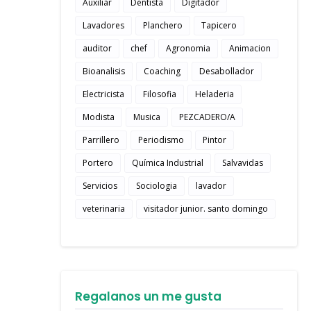
Auxiliar
Dentista
Digitador
Lavadores
Planchero
Tapicero
auditor
chef
Agronomia
Animacion
Bioanalisis
Coaching
Desabollador
Electricista
Filosofia
Heladeria
Modista
Musica
PEZCADERO/A
Parrillero
Periodismo
Pintor
Portero
Química Industrial
Salvavidas
Servicios
Sociologia
lavador
veterinaria
visitador junior. santo domingo
Regalanos un me gusta