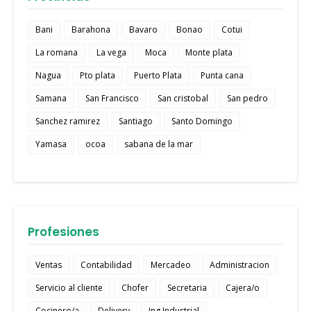
Bani
Barahona
Bavaro
Bonao
Cotui
La romana
La vega
Moca
Monte plata
Nagua
Pto plata
Puerto Plata
Punta cana
Samana
San Francisco
San cristobal
San pedro
Sanchez ramirez
Santiago
Santo Domingo
Yamasa
ocoa
sabana de la mar
Profesiones
Ventas
Contabilidad
Mercadeo
Administracion
Servicio al cliente
Chofer
Secretaria
Cajera/o
Cocinero/a
Delivery
Ing.Industrial