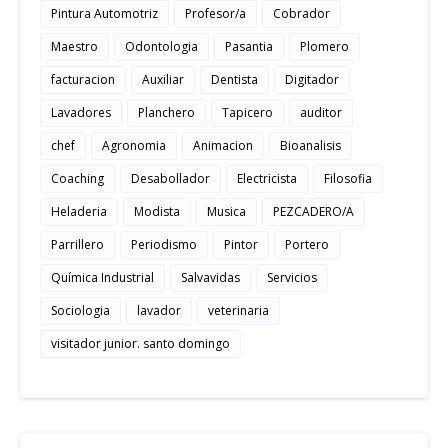
Pintura Automotriz
Profesor/a
Cobrador
Maestro
Odontologia
Pasantia
Plomero
facturacion
Auxiliar
Dentista
Digitador
Lavadores
Planchero
Tapicero
auditor
chef
Agronomia
Animacion
Bioanalisis
Coaching
Desabollador
Electricista
Filosofia
Heladeria
Modista
Musica
PEZCADERO/A
Parrillero
Periodismo
Pintor
Portero
Química Industrial
Salvavidas
Servicios
Sociologia
lavador
veterinaria
visitador junior. santo domingo