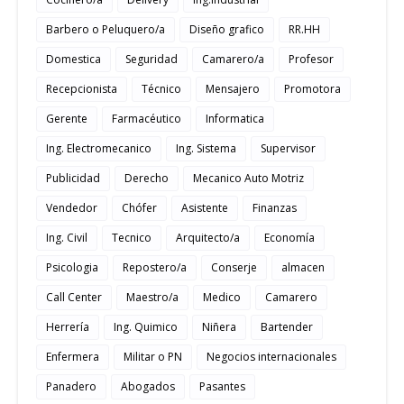
Barbero o Peluquero/a
Diseño grafico
RR.HH
Domestica
Seguridad
Camarero/a
Profesor
Recepcionista
Técnico
Mensajero
Promotora
Gerente
Farmacéutico
Informatica
Ing. Electromecanico
Ing. Sistema
Supervisor
Publicidad
Derecho
Mecanico Auto Motriz
Vendedor
Chófer
Asistente
Finanzas
Ing. Civil
Tecnico
Arquitecto/a
Economía
Psicologia
Repostero/a
Conserje
almacen
Call Center
Maestro/a
Medico
Camarero
Herrería
Ing. Quimico
Niñera
Bartender
Enfermera
Militar o PN
Negocios internacionales
Panadero
Abogados
Pasantes