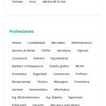
Yamasa
ocoa
sabana de la mar
Profesiones
Ventas
Contabilidad
Mercadeo
Administracion
Servicio al cliente
Chofer
Secretaria
Cajera/o
Cocinero/a
Delivery
Ing.Industrial
Barbero o Peluquero/a
Diseño grafico
RR.HH
Domestica
Seguridad
Camarero/a
Profesor
Recepcionista
Técnico
Mensajero
Promotora
Gerente
Farmacéutico
Informatica
Ing. Electromecanico
Ing. Sistema
Supervisor
Publicidad
Derecho
Mecanico Auto Motriz