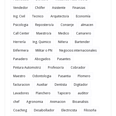
Vendedor
Chófer
Asistente
Finanzas
Ing. Civil
Tecnico
Arquitecto/a
Economía
Psicologia
Repostero/a
Conserje
almacen
Call Center
Maestro/a
Medico
Camarero
Herrería
Ing. Quimico
Niñera
Bartender
Enfermera
Militar o PN
Negocios internacionales
Panadero
Abogados
Pasantes
Pintura Automotriz
Profesor/a
Cobrador
Maestro
Odontologia
Pasantia
Plomero
facturacion
Auxiliar
Dentista
Digitador
Lavadores
Planchero
Tapicero
auditor
chef
Agronomia
Animacion
Bioanalisis
Coaching
Desabollador
Electricista
Filosofia