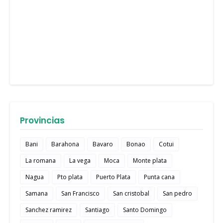
Provincias
Bani
Barahona
Bavaro
Bonao
Cotui
La romana
La vega
Moca
Monte plata
Nagua
Pto plata
Puerto Plata
Punta cana
Samana
San Francisco
San cristobal
San pedro
Sanchez ramirez
Santiago
Santo Domingo