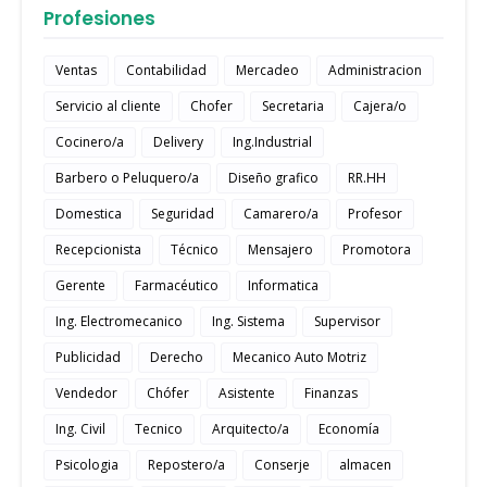
Profesiones
Ventas
Contabilidad
Mercadeo
Administracion
Servicio al cliente
Chofer
Secretaria
Cajera/o
Cocinero/a
Delivery
Ing.Industrial
Barbero o Peluquero/a
Diseño grafico
RR.HH
Domestica
Seguridad
Camarero/a
Profesor
Recepcionista
Técnico
Mensajero
Promotora
Gerente
Farmacéutico
Informatica
Ing. Electromecanico
Ing. Sistema
Supervisor
Publicidad
Derecho
Mecanico Auto Motriz
Vendedor
Chófer
Asistente
Finanzas
Ing. Civil
Tecnico
Arquitecto/a
Economía
Psicologia
Repostero/a
Conserje
almacen