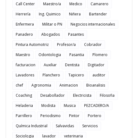
Call Center
Maestro/a
Medico
Camarero
Herrería
Ing. Quimico
Niñera
Bartender
Enfermera
Militar o PN
Negocios internacionales
Panadero
Abogados
Pasantes
Pintura Automotriz
Profesor/a
Cobrador
Maestro
Odontologia
Pasantia
Plomero
facturacion
Auxiliar
Dentista
Digitador
Lavadores
Planchero
Tapicero
auditor
chef
Agronomia
Animacion
Bioanalisis
Coaching
Desabollador
Electricista
Filosofia
Heladeria
Modista
Musica
PEZCADERO/A
Parrillero
Periodismo
Pintor
Portero
Química Industrial
Salvavidas
Servicios
Sociologia
lavador
veterinaria