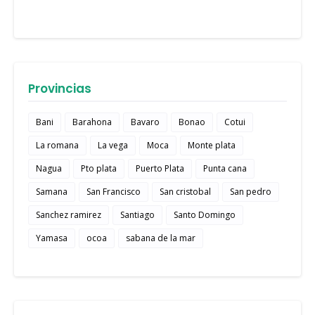
Provincias
Bani
Barahona
Bavaro
Bonao
Cotui
La romana
La vega
Moca
Monte plata
Nagua
Pto plata
Puerto Plata
Punta cana
Samana
San Francisco
San cristobal
San pedro
Sanchez ramirez
Santiago
Santo Domingo
Yamasa
ocoa
sabana de la mar