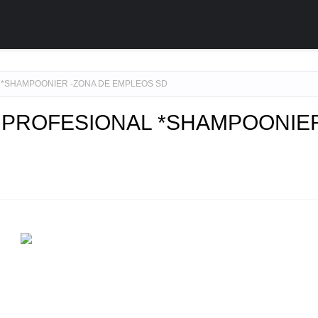
 *SHAMPOONIER -ZONA DE EMPLEOS SD
 PROFESIONAL *SHAMPOONIER