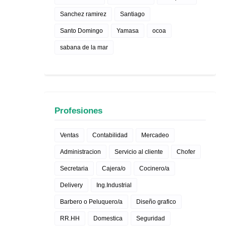
Sanchez ramirez
Santiago
Santo Domingo
Yamasa
ocoa
sabana de la mar
Profesiones
Ventas
Contabilidad
Mercadeo
Administracion
Servicio al cliente
Chofer
Secretaria
Cajera/o
Cocinero/a
Delivery
Ing.Industrial
Barbero o Peluquero/a
Diseño grafico
RR.HH
Domestica
Seguridad