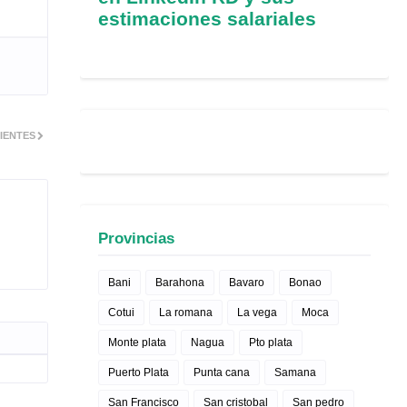
estimaciones salariales
IENTES
Provincias
Bani
Barahona
Bavaro
Bonao
Cotui
La romana
La vega
Moca
Monte plata
Nagua
Pto plata
Puerto Plata
Punta cana
Samana
San Francisco
San cristobal
San pedro