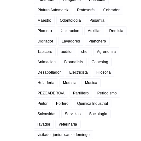
Pintura Automotriz
Profesor/a
Cobrador
Maestro
Odontologia
Pasantia
Plomero
facturacion
Auxiliar
Dentista
Digitador
Lavadores
Planchero
Tapicero
auditor
chef
Agronomia
Animacion
Bioanalisis
Coaching
Desabollador
Electricista
Filosofia
Heladeria
Modista
Musica
PEZCADERO/A
Parrillero
Periodismo
Pintor
Portero
Química Industrial
Salvavidas
Servicios
Sociologia
lavador
veterinaria
visitador junior. santo domingo