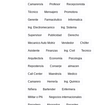
Camarero/a
Profesor
Recepcionista
Técnico
Mensajero
Promotora
Gerente
Farmacéutico
Informatica
Ing. Electromecanico
Ing. Sistema
Supervisor
Publicidad
Derecho
Mecanico Auto Motriz
Vendedor
Chófer
Asistente
Finanzas
Ing. Civil
Tecnico
Arquitecto/a
Economía
Psicologia
Repostero/a
Conserje
almacen
Call Center
Maestro/a
Medico
Camarero
Herrería
Ing. Quimico
Niñera
Bartender
Enfermera
Militar o PN
Negocios internacionales
Panadero
Abogados
Pasantes