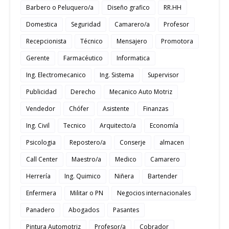
Barbero o Peluquero/a
Diseño grafico
RR.HH
Domestica
Seguridad
Camarero/a
Profesor
Recepcionista
Técnico
Mensajero
Promotora
Gerente
Farmacéutico
Informatica
Ing. Electromecanico
Ing. Sistema
Supervisor
Publicidad
Derecho
Mecanico Auto Motriz
Vendedor
Chófer
Asistente
Finanzas
Ing. Civil
Tecnico
Arquitecto/a
Economía
Psicologia
Repostero/a
Conserje
almacen
Call Center
Maestro/a
Medico
Camarero
Herrería
Ing. Quimico
Niñera
Bartender
Enfermera
Militar o PN
Negocios internacionales
Panadero
Abogados
Pasantes
Pintura Automotriz
Profesor/a
Cobrador