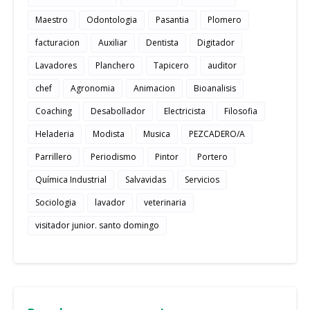
Maestro
Odontologia
Pasantia
Plomero
facturacion
Auxiliar
Dentista
Digitador
Lavadores
Planchero
Tapicero
auditor
chef
Agronomia
Animacion
Bioanalisis
Coaching
Desabollador
Electricista
Filosofia
Heladeria
Modista
Musica
PEZCADERO/A
Parrillero
Periodismo
Pintor
Portero
Química Industrial
Salvavidas
Servicios
Sociologia
lavador
veterinaria
visitador junior. santo domingo