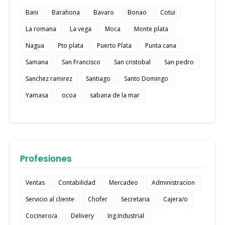
Bani
Barahona
Bavaro
Bonao
Cotui
La romana
La vega
Moca
Monte plata
Nagua
Pto plata
Puerto Plata
Punta cana
Samana
San Francisco
San cristobal
San pedro
Sanchez ramirez
Santiago
Santo Domingo
Yamasa
ocoa
sabana de la mar
Profesiones
Ventas
Contabilidad
Mercadeo
Administracion
Servicio al cliente
Chofer
Secretaria
Cajera/o
Cocinero/a
Delivery
Ing.Industrial