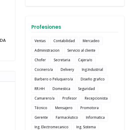
Profesiones
IDA
Ventas
Contabilidad
Mercadeo
Administracion
Servicio al cliente
Chofer
Secretaria
Cajera/o
Cocinero/a
Delivery
Ing.Industrial
Barbero o Peluquero/a
Diseño grafico
RR.HH
Domestica
Seguridad
Camarero/a
Profesor
Recepcionista
Técnico
Mensajero
Promotora
Gerente
Farmacéutico
Informatica
Ing. Electromecanico
Ing. Sistema