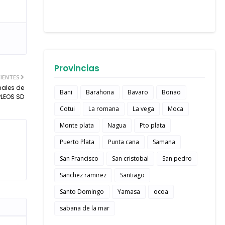
Provincias
IENTES
nales de
Bani
Barahona
Bavaro
Bonao
PLEOS SD
Cotui
La romana
La vega
Moca
Monte plata
Nagua
Pto plata
Puerto Plata
Punta cana
Samana
San Francisco
San cristobal
San pedro
Sanchez ramirez
Santiago
Santo Domingo
Yamasa
ocoa
sabana de la mar