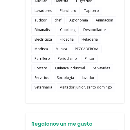
Auxiliar
Dentista
Digitador
Lavadores
Planchero
Tapicero
auditor
chef
Agronomia
Animacion
Bioanalisis
Coaching
Desabollador
Electricista
Filosofia
Heladeria
Modista
Musica
PEZCADERO/A
Parrillero
Periodismo
Pintor
Portero
Química Industrial
Salvavidas
Servicios
Sociologia
lavador
veterinaria
visitador junior. santo domingo
Regalanos un me gusta