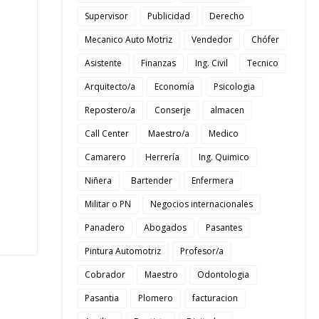
Supervisor
Publicidad
Derecho
Mecanico Auto Motriz
Vendedor
Chófer
Asistente
Finanzas
Ing. Civil
Tecnico
Arquitecto/a
Economía
Psicologia
Repostero/a
Conserje
almacen
Call Center
Maestro/a
Medico
Camarero
Herrería
Ing. Quimico
Niñera
Bartender
Enfermera
Militar o PN
Negocios internacionales
Panadero
Abogados
Pasantes
Pintura Automotriz
Profesor/a
Cobrador
Maestro
Odontologia
Pasantia
Plomero
facturacion