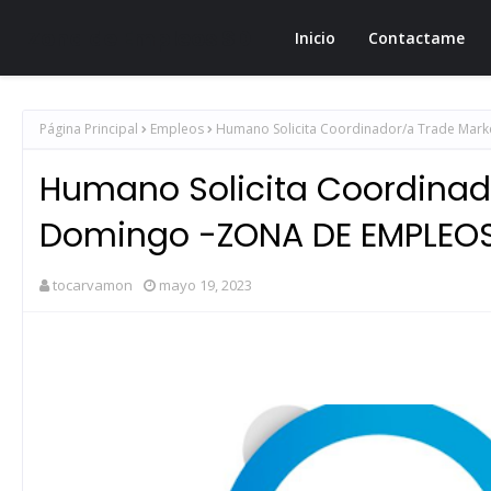
Zona de Empleos SD
Inicio
Contactame
Página Principal
Empleos
Humano Solicita Coordinador/a Trade Mar
Humano Solicita Coordinad
Domingo -ZONA DE EMPLEO
tocarvamon
mayo 19, 2023