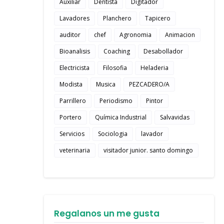
Auxiliar
Dentista
Digitador
Lavadores
Planchero
Tapicero
auditor
chef
Agronomia
Animacion
Bioanalisis
Coaching
Desabollador
Electricista
Filosofia
Heladeria
Modista
Musica
PEZCADERO/A
Parrillero
Periodismo
Pintor
Portero
Química Industrial
Salvavidas
Servicios
Sociologia
lavador
veterinaria
visitador junior. santo domingo
Regalanos un me gusta