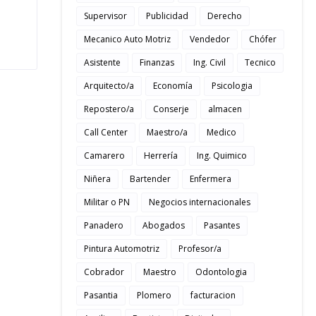
Supervisor
Publicidad
Derecho
Mecanico Auto Motriz
Vendedor
Chófer
Asistente
Finanzas
Ing. Civil
Tecnico
Arquitecto/a
Economía
Psicologia
Repostero/a
Conserje
almacen
Call Center
Maestro/a
Medico
Camarero
Herrería
Ing. Quimico
Niñera
Bartender
Enfermera
Militar o PN
Negocios internacionales
Panadero
Abogados
Pasantes
Pintura Automotriz
Profesor/a
Cobrador
Maestro
Odontologia
Pasantia
Plomero
facturacion