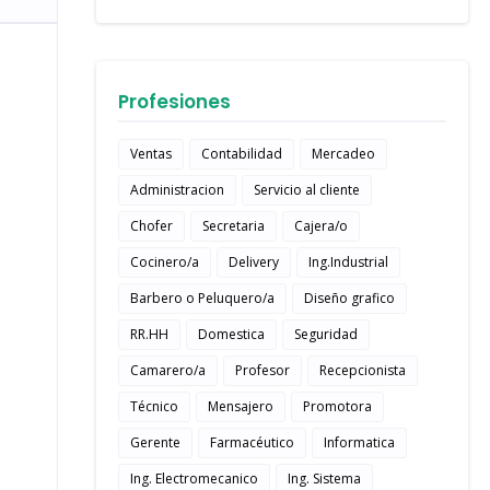
Profesiones
Ventas
Contabilidad
Mercadeo
Administracion
Servicio al cliente
Chofer
Secretaria
Cajera/o
Cocinero/a
Delivery
Ing.Industrial
Barbero o Peluquero/a
Diseño grafico
RR.HH
Domestica
Seguridad
Camarero/a
Profesor
Recepcionista
Técnico
Mensajero
Promotora
Gerente
Farmacéutico
Informatica
Ing. Electromecanico
Ing. Sistema