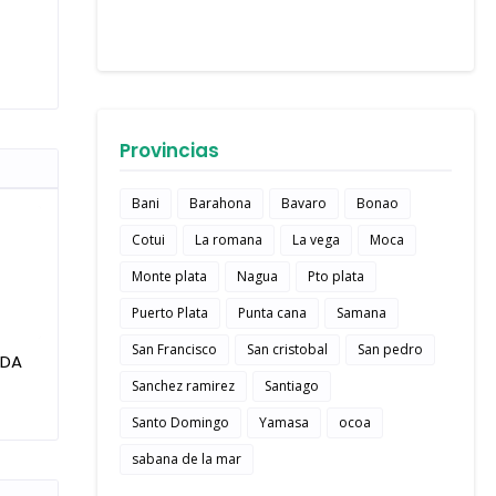
Provincias
Bani
Barahona
Bavaro
Bonao
Cotui
La romana
La vega
Moca
Monte plata
Nagua
Pto plata
Puerto Plata
Punta cana
Samana
San Francisco
San cristobal
San pedro
IDA
Sanchez ramirez
Santiago
Santo Domingo
Yamasa
ocoa
sabana de la mar