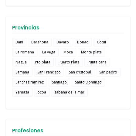
Provincias
Bani
Barahona
Bavaro
Bonao
Cotui
La romana
La vega
Moca
Monte plata
Nagua
Pto plata
Puerto Plata
Punta cana
Samana
San Francisco
San cristobal
San pedro
Sanchez ramirez
Santiago
Santo Domingo
Yamasa
ocoa
sabana de la mar
Profesiones