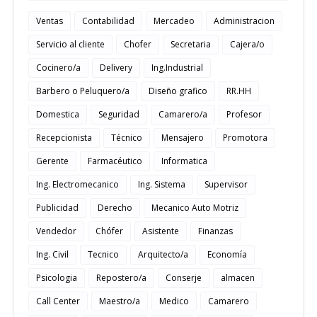
Ventas
Contabilidad
Mercadeo
Administracion
Servicio al cliente
Chofer
Secretaria
Cajera/o
Cocinero/a
Delivery
Ing.Industrial
Barbero o Peluquero/a
Diseño grafico
RR.HH
Domestica
Seguridad
Camarero/a
Profesor
Recepcionista
Técnico
Mensajero
Promotora
Gerente
Farmacéutico
Informatica
Ing. Electromecanico
Ing. Sistema
Supervisor
Publicidad
Derecho
Mecanico Auto Motriz
Vendedor
Chófer
Asistente
Finanzas
Ing. Civil
Tecnico
Arquitecto/a
Economía
Psicologia
Repostero/a
Conserje
almacen
Call Center
Maestro/a
Medico
Camarero