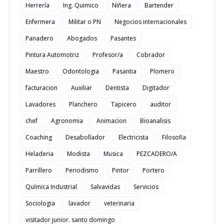
Herrería
Ing. Quimico
Niñera
Bartender
Enfermera
Militar o PN
Negocios internacionales
Panadero
Abogados
Pasantes
Pintura Automotriz
Profesor/a
Cobrador
Maestro
Odontologia
Pasantia
Plomero
facturacion
Auxiliar
Dentista
Digitador
Lavadores
Planchero
Tapicero
auditor
chef
Agronomia
Animacion
Bioanalisis
Coaching
Desabollador
Electricista
Filosofia
Heladeria
Modista
Musica
PEZCADERO/A
Parrillero
Periodismo
Pintor
Portero
Química Industrial
Salvavidas
Servicios
Sociologia
lavador
veterinaria
visitador junior. santo domingo