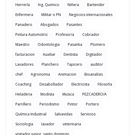
Herrería
Ing. Quimico
Niñera
Bartender
Enfermera
Militar o PN
Negocios internacionales
Panadero
Abogados
Pasantes
Pintura Automotriz
Profesor/a
Cobrador
Maestro
Odontologia
Pasantia
Plomero
facturacion
Auxiliar
Dentista
Digitador
Lavadores
Planchero
Tapicero
auditor
chef
Agronomia
Animacion
Bioanalisis
Coaching
Desabollador
Electricista
Filosofia
Heladeria
Modista
Musica
PEZCADERO/A
Parrillero
Periodismo
Pintor
Portero
Química Industrial
Salvavidas
Servicios
Sociologia
lavador
veterinaria
visitador junior. santo domingo