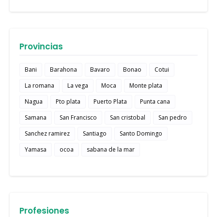
Provincias
Bani
Barahona
Bavaro
Bonao
Cotui
La romana
La vega
Moca
Monte plata
Nagua
Pto plata
Puerto Plata
Punta cana
Samana
San Francisco
San cristobal
San pedro
Sanchez ramirez
Santiago
Santo Domingo
Yamasa
ocoa
sabana de la mar
Profesiones