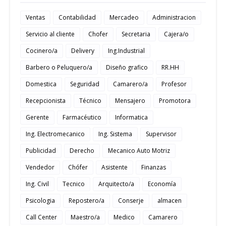
Ventas
Contabilidad
Mercadeo
Administracion
Servicio al cliente
Chofer
Secretaria
Cajera/o
Cocinero/a
Delivery
Ing.Industrial
Barbero o Peluquero/a
Diseño grafico
RR.HH
Domestica
Seguridad
Camarero/a
Profesor
Recepcionista
Técnico
Mensajero
Promotora
Gerente
Farmacéutico
Informatica
Ing. Electromecanico
Ing. Sistema
Supervisor
Publicidad
Derecho
Mecanico Auto Motriz
Vendedor
Chófer
Asistente
Finanzas
Ing. Civil
Tecnico
Arquitecto/a
Economía
Psicologia
Repostero/a
Conserje
almacen
Call Center
Maestro/a
Medico
Camarero