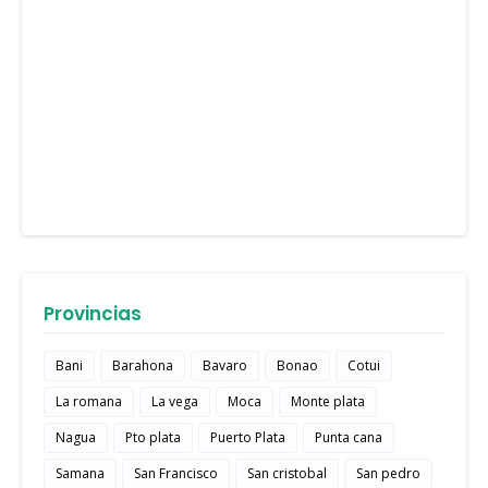
Provincias
Bani
Barahona
Bavaro
Bonao
Cotui
La romana
La vega
Moca
Monte plata
Nagua
Pto plata
Puerto Plata
Punta cana
Samana
San Francisco
San cristobal
San pedro