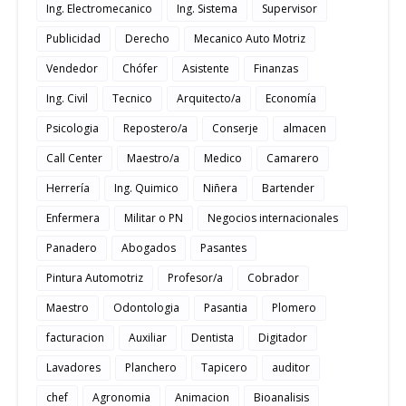
Ing. Electromecanico
Ing. Sistema
Supervisor
Publicidad
Derecho
Mecanico Auto Motriz
Vendedor
Chófer
Asistente
Finanzas
Ing. Civil
Tecnico
Arquitecto/a
Economía
Psicologia
Repostero/a
Conserje
almacen
Call Center
Maestro/a
Medico
Camarero
Herrería
Ing. Quimico
Niñera
Bartender
Enfermera
Militar o PN
Negocios internacionales
Panadero
Abogados
Pasantes
Pintura Automotriz
Profesor/a
Cobrador
Maestro
Odontologia
Pasantia
Plomero
facturacion
Auxiliar
Dentista
Digitador
Lavadores
Planchero
Tapicero
auditor
chef
Agronomia
Animacion
Bioanalisis