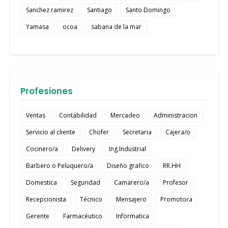
Sanchez ramirez
Santiago
Santo Domingo
Yamasa
ocoa
sabana de la mar
Profesiones
Ventas
Contabilidad
Mercadeo
Administracion
Servicio al cliente
Chofer
Secretaria
Cajera/o
Cocinero/a
Delivery
Ing.Industrial
Barbero o Peluquero/a
Diseño grafico
RR.HH
Domestica
Seguridad
Camarero/a
Profesor
Recepcionista
Técnico
Mensajero
Promotora
Gerente
Farmacéutico
Informatica