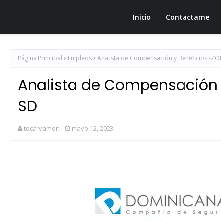
Zona de Empleos SD
Inicio
Contactame
Página Principal
Empleos
Analista de Compensación y Beneficios -Z
Analista de Compensación 
SD
tocarvamon
mayo 12, 2023