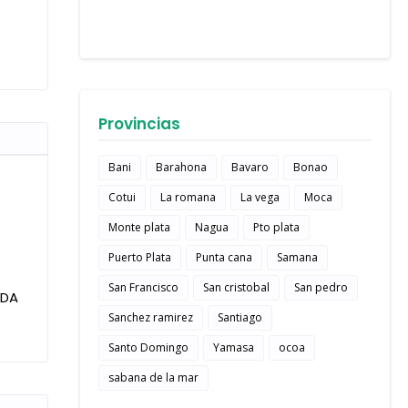
Provincias
Bani
Barahona
Bavaro
Bonao
Cotui
La romana
La vega
Moca
Monte plata
Nagua
Pto plata
Puerto Plata
Punta cana
Samana
San Francisco
San cristobal
San pedro
IDA
Sanchez ramirez
Santiago
Santo Domingo
Yamasa
ocoa
sabana de la mar