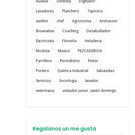
Auxiliar
Dentista
Digitador
Lavadores
Planchero
Tapicero
auditor
chef
Agronomia
Animacion
Bioanalisis
Coaching
Desabollador
Electricista
Filosofia
Heladeria
Modista
Musica
PEZCADERO/A
Parrillero
Periodismo
Pintor
Portero
Química Industrial
Salvavidas
Servicios
Sociologia
lavador
veterinaria
visitador junior. santo domingo
Regalanos un me gusta