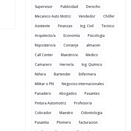
Supervisor
Publicidad
Derecho
Mecanico Auto Motriz
Vendedor
Chófer
Asistente
Finanzas
Ing. Civil
Tecnico
Arquitecto/a
Economía
Psicologia
Repostero/a
Conserje
almacen
Call Center
Maestro/a
Medico
Camarero
Herrería
Ing. Quimico
Niñera
Bartender
Enfermera
Militar o PN
Negocios internacionales
Panadero
Abogados
Pasantes
Pintura Automotriz
Profesor/a
Cobrador
Maestro
Odontologia
Pasantia
Plomero
facturacion