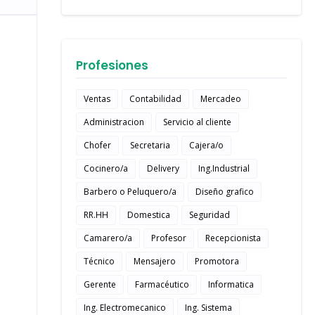
Profesiones
Ventas
Contabilidad
Mercadeo
Administracion
Servicio al cliente
Chofer
Secretaria
Cajera/o
Cocinero/a
Delivery
Ing.Industrial
Barbero o Peluquero/a
Diseño grafico
RR.HH
Domestica
Seguridad
Camarero/a
Profesor
Recepcionista
Técnico
Mensajero
Promotora
Gerente
Farmacéutico
Informatica
Ing. Electromecanico
Ing. Sistema