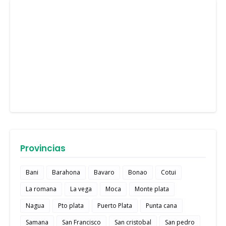
Provincias
Bani
Barahona
Bavaro
Bonao
Cotui
La romana
La vega
Moca
Monte plata
Nagua
Pto plata
Puerto Plata
Punta cana
Samana
San Francisco
San cristobal
San pedro