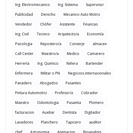
Ing. Electromecanico
Ing. Sistema
Supervisor
Publicidad
Derecho
Mecanico Auto Motriz
Vendedor
Chófer
Asistente
Finanzas
Ing. Civil
Tecnico
Arquitecto/a
Economía
Psicologia
Repostero/a
Conserje
almacen
Call Center
Maestro/a
Medico
Camarero
Herrería
Ing. Quimico
Niñera
Bartender
Enfermera
Militar o PN
Negocios internacionales
Panadero
Abogados
Pasantes
Pintura Automotriz
Profesor/a
Cobrador
Maestro
Odontologia
Pasantia
Plomero
facturacion
Auxiliar
Dentista
Digitador
Lavadores
Planchero
Tapicero
auditor
chef
Agronomia
Animacion
Bioanalisis