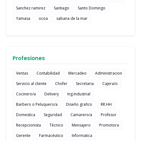
Sanchez ramirez
Santiago
Santo Domingo
Yamasa
ocoa
sabana de la mar
Profesiones
Ventas
Contabilidad
Mercadeo
Administracion
Servicio al cliente
Chofer
Secretaria
Cajera/o
Cocinero/a
Delivery
Ing.Industrial
Barbero o Peluquero/a
Diseño grafico
RR.HH
Domestica
Seguridad
Camarero/a
Profesor
Recepcionista
Técnico
Mensajero
Promotora
Gerente
Farmacéutico
Informatica