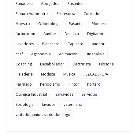
Panadero
Abogados
Pasantes
Pintura Automotriz
Profesor/a
Cobrador
Maestro
Odontologia
Pasantia
Plomero
facturacion
Auxiliar
Dentista
Digitador
Lavadores
Planchero
Tapicero
auditor
chef
Agronomia
Animacion
Bioanalisis
Coaching
Desabollador
Electricista
Filosofia
Heladeria
Modista
Musica
PEZCADERO/A
Parrillero
Periodismo
Pintor
Portero
Química Industrial
Salvavidas
Servicios
Sociologia
lavador
veterinaria
visitador junior. santo domingo