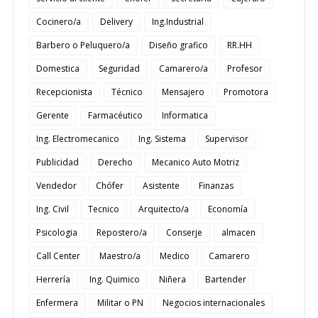
Cocinero/a
Delivery
Ing.Industrial
Barbero o Peluquero/a
Diseño grafico
RR.HH
Domestica
Seguridad
Camarero/a
Profesor
Recepcionista
Técnico
Mensajero
Promotora
Gerente
Farmacéutico
Informatica
Ing. Electromecanico
Ing. Sistema
Supervisor
Publicidad
Derecho
Mecanico Auto Motriz
Vendedor
Chófer
Asistente
Finanzas
Ing. Civil
Tecnico
Arquitecto/a
Economía
Psicologia
Repostero/a
Conserje
almacen
Call Center
Maestro/a
Medico
Camarero
Herrería
Ing. Quimico
Niñera
Bartender
Enfermera
Militar o PN
Negocios internacionales