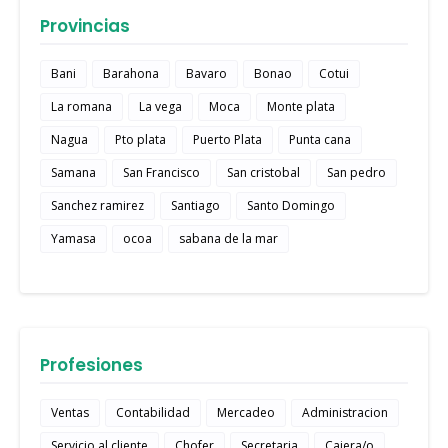
Provincias
Bani
Barahona
Bavaro
Bonao
Cotui
La romana
La vega
Moca
Monte plata
Nagua
Pto plata
Puerto Plata
Punta cana
Samana
San Francisco
San cristobal
San pedro
Sanchez ramirez
Santiago
Santo Domingo
Yamasa
ocoa
sabana de la mar
Profesiones
Ventas
Contabilidad
Mercadeo
Administracion
Servicio al cliente
Chofer
Secretaria
Cajera/o