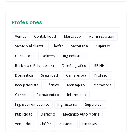
Profesiones
Ventas
Contabilidad
Mercadeo
Administracion
Servicio al cliente
Chofer
Secretaria
Cajera/o
Cocinero/a
Delivery
Ing.Industrial
Barbero o Peluquero/a
Diseño grafico
RR.HH
Domestica
Seguridad
Camarero/a
Profesor
Recepcionista
Técnico
Mensajero
Promotora
Gerente
Farmacéutico
Informatica
Ing. Electromecanico
Ing. Sistema
Supervisor
Publicidad
Derecho
Mecanico Auto Motriz
Vendedor
Chófer
Asistente
Finanzas