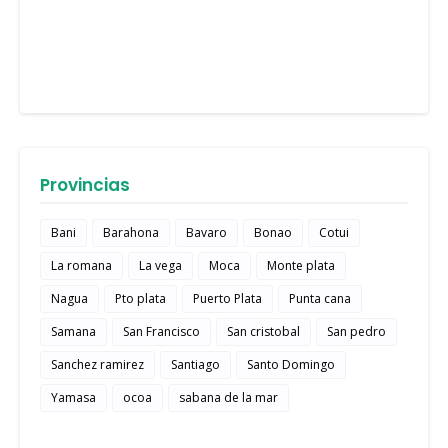
Provincias
Bani
Barahona
Bavaro
Bonao
Cotui
La romana
La vega
Moca
Monte plata
Nagua
Pto plata
Puerto Plata
Punta cana
Samana
San Francisco
San cristobal
San pedro
Sanchez ramirez
Santiago
Santo Domingo
Yamasa
ocoa
sabana de la mar