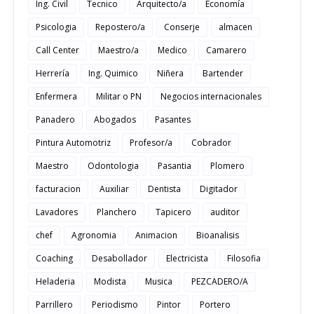
Ing. Civil
Tecnico
Arquitecto/a
Economía
Psicologia
Repostero/a
Conserje
almacen
Call Center
Maestro/a
Medico
Camarero
Herrería
Ing. Quimico
Niñera
Bartender
Enfermera
Militar o PN
Negocios internacionales
Panadero
Abogados
Pasantes
Pintura Automotriz
Profesor/a
Cobrador
Maestro
Odontologia
Pasantia
Plomero
facturacion
Auxiliar
Dentista
Digitador
Lavadores
Planchero
Tapicero
auditor
chef
Agronomia
Animacion
Bioanalisis
Coaching
Desabollador
Electricista
Filosofia
Heladeria
Modista
Musica
PEZCADERO/A
Parrillero
Periodismo
Pintor
Portero