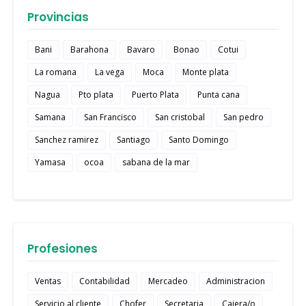
Provincias
Bani
Barahona
Bavaro
Bonao
Cotui
La romana
La vega
Moca
Monte plata
Nagua
Pto plata
Puerto Plata
Punta cana
Samana
San Francisco
San cristobal
San pedro
Sanchez ramirez
Santiago
Santo Domingo
Yamasa
ocoa
sabana de la mar
Profesiones
Ventas
Contabilidad
Mercadeo
Administracion
Servicio al cliente
Chofer
Secretaria
Cajera/o