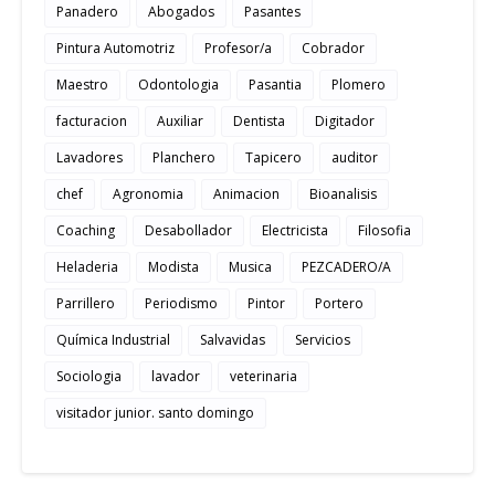
Panadero
Abogados
Pasantes
Pintura Automotriz
Profesor/a
Cobrador
Maestro
Odontologia
Pasantia
Plomero
facturacion
Auxiliar
Dentista
Digitador
Lavadores
Planchero
Tapicero
auditor
chef
Agronomia
Animacion
Bioanalisis
Coaching
Desabollador
Electricista
Filosofia
Heladeria
Modista
Musica
PEZCADERO/A
Parrillero
Periodismo
Pintor
Portero
Química Industrial
Salvavidas
Servicios
Sociologia
lavador
veterinaria
visitador junior. santo domingo