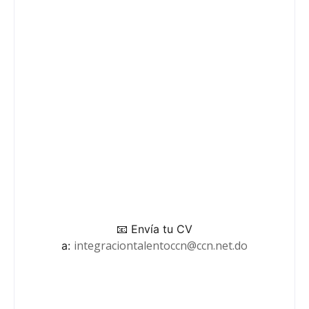
📧 Envía tu CV
integraciontalentoccn@ccn.net.do
a: