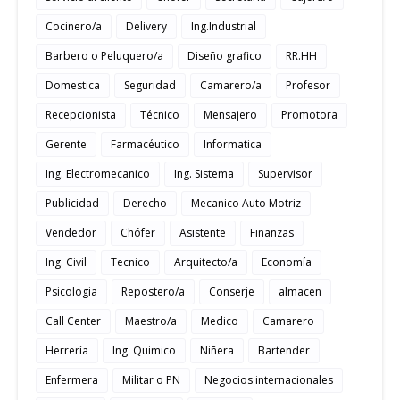
Cocinero/a
Delivery
Ing.Industrial
Barbero o Peluquero/a
Diseño grafico
RR.HH
Domestica
Seguridad
Camarero/a
Profesor
Recepcionista
Técnico
Mensajero
Promotora
Gerente
Farmacéutico
Informatica
Ing. Electromecanico
Ing. Sistema
Supervisor
Publicidad
Derecho
Mecanico Auto Motriz
Vendedor
Chófer
Asistente
Finanzas
Ing. Civil
Tecnico
Arquitecto/a
Economía
Psicologia
Repostero/a
Conserje
almacen
Call Center
Maestro/a
Medico
Camarero
Herrería
Ing. Quimico
Niñera
Bartender
Enfermera
Militar o PN
Negocios internacionales