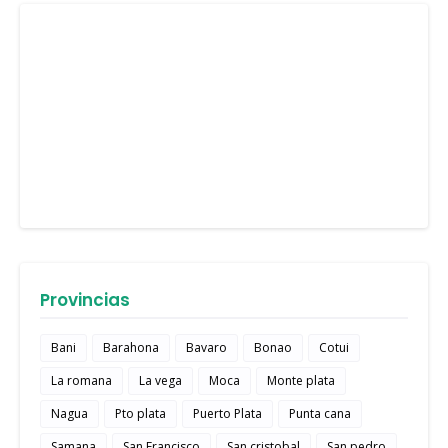
Provincias
Bani
Barahona
Bavaro
Bonao
Cotui
La romana
La vega
Moca
Monte plata
Nagua
Pto plata
Puerto Plata
Punta cana
Samana
San Francisco
San cristobal
San pedro