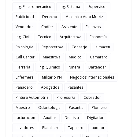
Ing. Electromecanico
Ing. Sistema
Supervisor
Publicidad
Derecho
Mecanico Auto Motriz
Vendedor
Chófer
Asistente
Finanzas
Ing. Civil
Tecnico
Arquitecto/a
Economía
Psicologia
Repostero/a
Conserje
almacen
Call Center
Maestro/a
Medico
Camarero
Herrería
Ing. Quimico
Niñera
Bartender
Enfermera
Militar o PN
Negocios internacionales
Panadero
Abogados
Pasantes
Pintura Automotriz
Profesor/a
Cobrador
Maestro
Odontologia
Pasantia
Plomero
facturacion
Auxiliar
Dentista
Digitador
Lavadores
Planchero
Tapicero
auditor