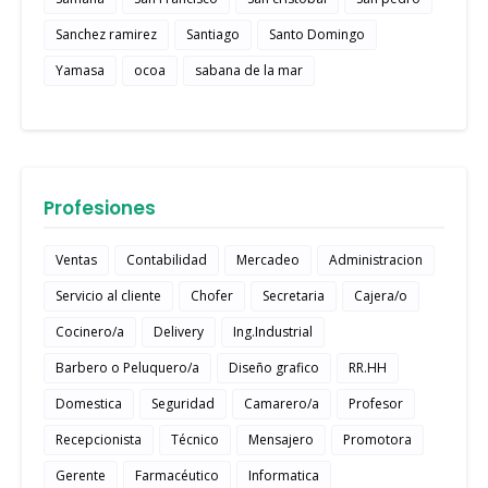
Sanchez ramirez
Santiago
Santo Domingo
Yamasa
ocoa
sabana de la mar
Profesiones
Ventas
Contabilidad
Mercadeo
Administracion
Servicio al cliente
Chofer
Secretaria
Cajera/o
Cocinero/a
Delivery
Ing.Industrial
Barbero o Peluquero/a
Diseño grafico
RR.HH
Domestica
Seguridad
Camarero/a
Profesor
Recepcionista
Técnico
Mensajero
Promotora
Gerente
Farmacéutico
Informatica