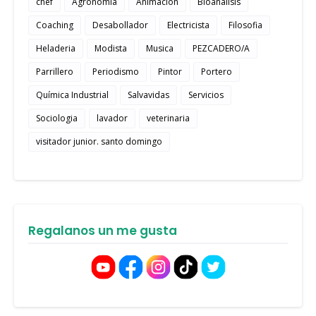
chef
Agronomia
Animacion
Bioanalisis
Coaching
Desabollador
Electricista
Filosofia
Heladeria
Modista
Musica
PEZCADERO/A
Parrillero
Periodismo
Pintor
Portero
Química Industrial
Salvavidas
Servicios
Sociologia
lavador
veterinaria
visitador junior. santo domingo
Regalanos un me gusta