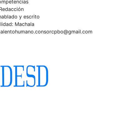
ompetencias
Redacción
hablado y escrito
lidad: Machala
talentohumano.consorcpbo@gmail.com