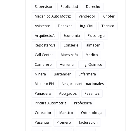
Supervisor
Publicidad
Derecho
Mecanico Auto Motriz
Vendedor
Chófer
Asistente
Finanzas
Ing. Civil
Tecnico
Arquitecto/a
Economía
Psicologia
Repostero/a
Conserje
almacen
Call Center
Maestro/a
Medico
Camarero
Herrería
Ing. Quimico
Niñera
Bartender
Enfermera
Militar o PN
Negocios internacionales
Panadero
Abogados
Pasantes
Pintura Automotriz
Profesor/a
Cobrador
Maestro
Odontologia
Pasantia
Plomero
facturacion