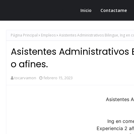
Zona de Empleos SD
Inicio
Contactame
Página Principal
Empleos
Asistentes Administrativos Bilingue, Ing en c
Asistentes Administrativos B
o afines.
tocarvamon
febrero 15, 2023
Asistentes A
Ing en come
Experiencia 2 añ