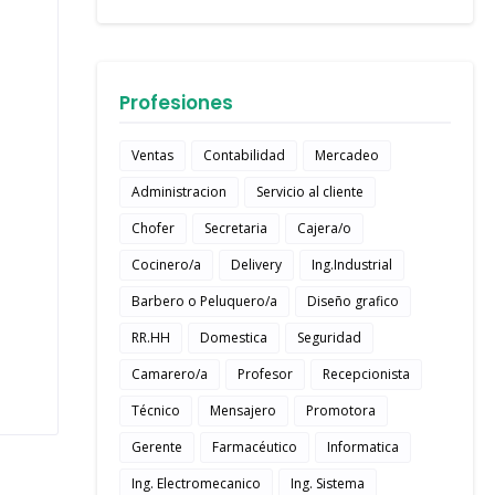
Profesiones
Ventas
Contabilidad
Mercadeo
Administracion
Servicio al cliente
Chofer
Secretaria
Cajera/o
Cocinero/a
Delivery
Ing.Industrial
Barbero o Peluquero/a
Diseño grafico
RR.HH
Domestica
Seguridad
Camarero/a
Profesor
Recepcionista
Técnico
Mensajero
Promotora
Gerente
Farmacéutico
Informatica
Ing. Electromecanico
Ing. Sistema