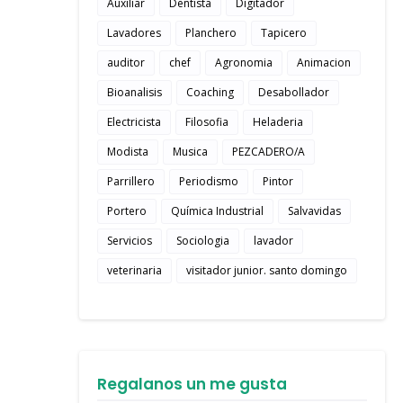
Auxiliar
Dentista
Digitador
Lavadores
Planchero
Tapicero
auditor
chef
Agronomia
Animacion
Bioanalisis
Coaching
Desabollador
Electricista
Filosofia
Heladeria
Modista
Musica
PEZCADERO/A
Parrillero
Periodismo
Pintor
Portero
Química Industrial
Salvavidas
Servicios
Sociologia
lavador
veterinaria
visitador junior. santo domingo
Regalanos un me gusta