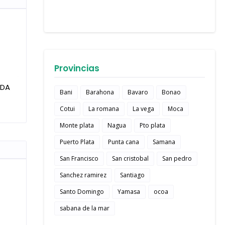
Provincias
IDA
Bani
Barahona
Bavaro
Bonao
Cotui
La romana
La vega
Moca
Monte plata
Nagua
Pto plata
Puerto Plata
Punta cana
Samana
San Francisco
San cristobal
San pedro
Sanchez ramirez
Santiago
Santo Domingo
Yamasa
ocoa
sabana de la mar