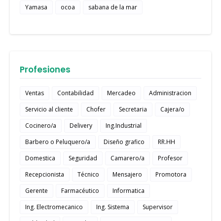
Yamasa
ocoa
sabana de la mar
Profesiones
Ventas
Contabilidad
Mercadeo
Administracion
Servicio al cliente
Chofer
Secretaria
Cajera/o
Cocinero/a
Delivery
Ing.Industrial
Barbero o Peluquero/a
Diseño grafico
RR.HH
Domestica
Seguridad
Camarero/a
Profesor
Recepcionista
Técnico
Mensajero
Promotora
Gerente
Farmacéutico
Informatica
Ing. Electromecanico
Ing. Sistema
Supervisor