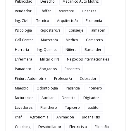
Publicidad
Derecho
Mecanico Auto Motriz
Vendedor
Chófer
Asistente
Finanzas
Ing. Civil
Tecnico
Arquitecto/a
Economía
Psicologia
Repostero/a
Conserje
almacen
Call Center
Maestro/a
Medico
Camarero
Herrería
Ing. Quimico
Niñera
Bartender
Enfermera
Militar o PN
Negocios internacionales
Panadero
Abogados
Pasantes
Pintura Automotriz
Profesor/a
Cobrador
Maestro
Odontologia
Pasantia
Plomero
facturacion
Auxiliar
Dentista
Digitador
Lavadores
Planchero
Tapicero
auditor
chef
Agronomia
Animacion
Bioanalisis
Coaching
Desabollador
Electricista
Filosofia