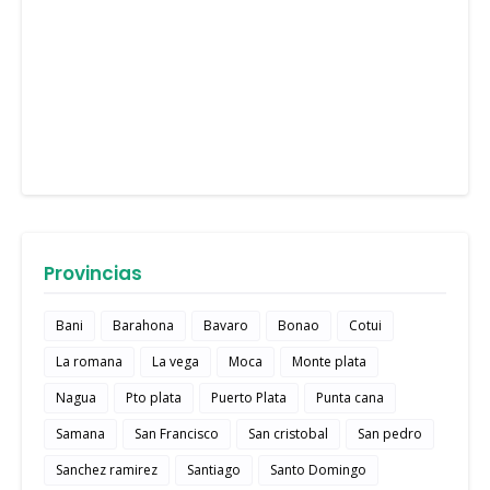
Provincias
Bani
Barahona
Bavaro
Bonao
Cotui
La romana
La vega
Moca
Monte plata
Nagua
Pto plata
Puerto Plata
Punta cana
Samana
San Francisco
San cristobal
San pedro
Sanchez ramirez
Santiago
Santo Domingo