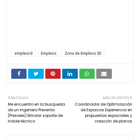
empleord
Empleos
Zona de Empleos SD
ANTIGUOS
MÁS RECIENTES
Me encuentro en la busqueda
Coordinador de Optimización
de un Ingeniero Preventa
de Espacios Experiencia en
(Presales) Brindar soporte de
propuestas espaciales y
indole técnico
creación de planos