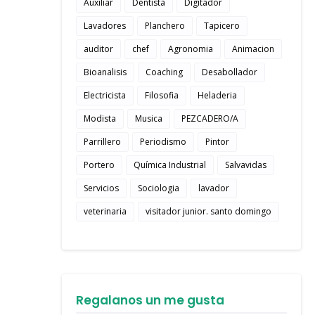
Auxiliar
Dentista
Digitador
Lavadores
Planchero
Tapicero
auditor
chef
Agronomia
Animacion
Bioanalisis
Coaching
Desabollador
Electricista
Filosofia
Heladeria
Modista
Musica
PEZCADERO/A
Parrillero
Periodismo
Pintor
Portero
Química Industrial
Salvavidas
Servicios
Sociologia
lavador
veterinaria
visitador junior. santo domingo
Regalanos un me gusta