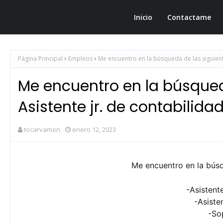
Zona de Empleos SD
Inicio
Contactame
Página Principal
Empleos
Me encuentro en la búsqueda de las siguiente
Me encuentro en la búsqued
Asistente jr. de contabilidad
tocarvamon
enero 12, 2023
Me encuentro en la búsq
-Asistente
-Asiste
-Sop