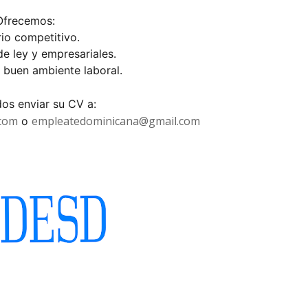
Ofrecemos:
rio competitivo.
de ley y empresariales.
y buen ambiente laboral.
dos enviar su CV a:
.com
empleatedominicana@gmail.com
o