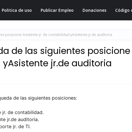
Politica de uso
Publicar Empleo
Donaciones
Código 
s posicione Asistente jr. de contabilidad yAsistente jr.de auditoria
a de las siguientes posicione
 yAsistente jr.de auditoria
ueda de las siguientes posiciones:
 jr. de contabilidad.
nte
jr.de
auditoria.
orte jr. de TI.