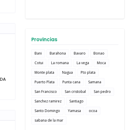
Provincias
Bani
Barahona
Bavaro
Bonao
Cotui
La romana
La vega
Moca
Monte plata
Nagua
Pto plata
IDA
Puerto Plata
Punta cana
Samana
San Francisco
San cristobal
San pedro
Sanchez ramirez
Santiago
Santo Domingo
Yamasa
ocoa
sabana de la mar