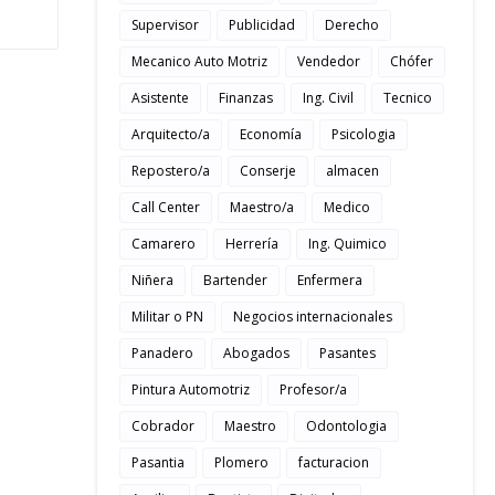
Supervisor
Publicidad
Derecho
Mecanico Auto Motriz
Vendedor
Chófer
Asistente
Finanzas
Ing. Civil
Tecnico
Arquitecto/a
Economía
Psicologia
Repostero/a
Conserje
almacen
Call Center
Maestro/a
Medico
Camarero
Herrería
Ing. Quimico
Niñera
Bartender
Enfermera
Militar o PN
Negocios internacionales
Panadero
Abogados
Pasantes
Pintura Automotriz
Profesor/a
Cobrador
Maestro
Odontologia
Pasantia
Plomero
facturacion