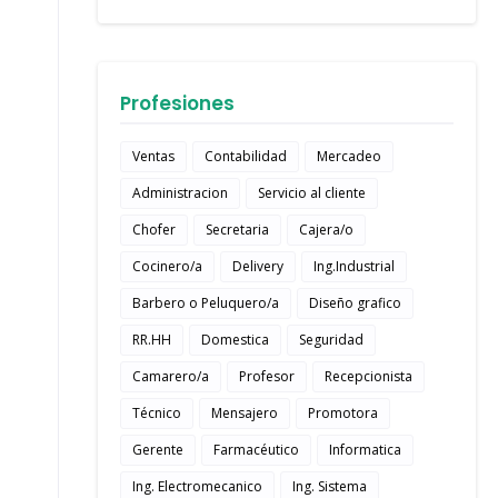
Profesiones
Ventas
Contabilidad
Mercadeo
Administracion
Servicio al cliente
Chofer
Secretaria
Cajera/o
Cocinero/a
Delivery
Ing.Industrial
Barbero o Peluquero/a
Diseño grafico
RR.HH
Domestica
Seguridad
Camarero/a
Profesor
Recepcionista
Técnico
Mensajero
Promotora
Gerente
Farmacéutico
Informatica
Ing. Electromecanico
Ing. Sistema