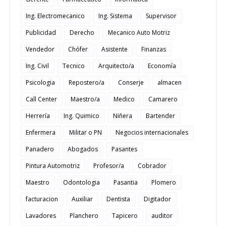
Ing. Electromecanico
Ing. Sistema
Supervisor
Publicidad
Derecho
Mecanico Auto Motriz
Vendedor
Chófer
Asistente
Finanzas
Ing. Civil
Tecnico
Arquitecto/a
Economía
Psicologia
Repostero/a
Conserje
almacen
Call Center
Maestro/a
Medico
Camarero
Herrería
Ing. Quimico
Niñera
Bartender
Enfermera
Militar o PN
Negocios internacionales
Panadero
Abogados
Pasantes
Pintura Automotriz
Profesor/a
Cobrador
Maestro
Odontologia
Pasantia
Plomero
facturacion
Auxiliar
Dentista
Digitador
Lavadores
Planchero
Tapicero
auditor