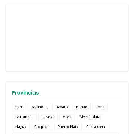
Provincias
Bani
Barahona
Bavaro
Bonao
Cotui
La romana
La vega
Moca
Monte plata
Nagua
Pto plata
Puerto Plata
Punta cana