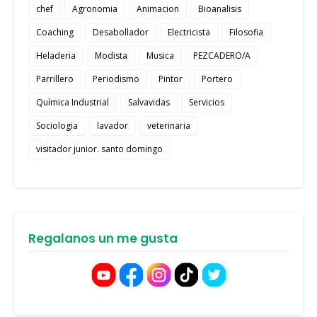
chef
Agronomia
Animacion
Bioanalisis
Coaching
Desabollador
Electricista
Filosofia
Heladeria
Modista
Musica
PEZCADERO/A
Parrillero
Periodismo
Pintor
Portero
Química Industrial
Salvavidas
Servicios
Sociologia
lavador
veterinaria
visitador junior. santo domingo
Regalanos un me gusta