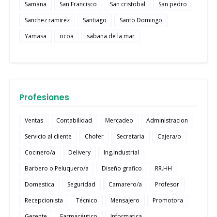
Samana
San Francisco
San cristobal
San pedro
Sanchez ramirez
Santiago
Santo Domingo
Yamasa
ocoa
sabana de la mar
Profesiones
Ventas
Contabilidad
Mercadeo
Administracion
Servicio al cliente
Chofer
Secretaria
Cajera/o
Cocinero/a
Delivery
Ing.Industrial
Barbero o Peluquero/a
Diseño grafico
RR.HH
Domestica
Seguridad
Camarero/a
Profesor
Recepcionista
Técnico
Mensajero
Promotora
Gerente
Farmacéutico
Informatica