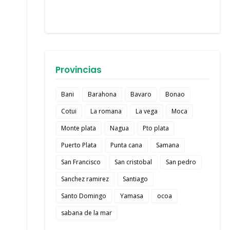
Provincias
Bani
Barahona
Bavaro
Bonao
Cotui
La romana
La vega
Moca
Monte plata
Nagua
Pto plata
Puerto Plata
Punta cana
Samana
San Francisco
San cristobal
San pedro
Sanchez ramirez
Santiago
Santo Domingo
Yamasa
ocoa
sabana de la mar