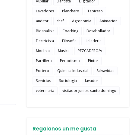
Auxiliar
Dentista
Digitador
Lavadores
Planchero
Tapicero
auditor
chef
Agronomia
Animacion
Bioanalisis
Coaching
Desabollador
Electricista
Filosofia
Heladeria
Modista
Musica
PEZCADERO/A
Parrillero
Periodismo
Pintor
Portero
Química Industrial
Salvavidas
Servicios
Sociologia
lavador
veterinaria
visitador junior. santo domingo
Regalanos un me gusta