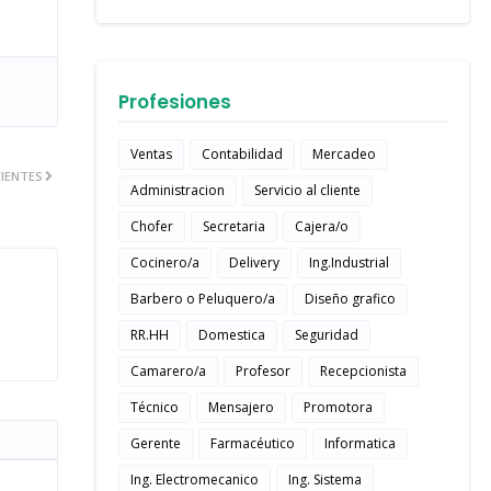
Profesiones
Ventas
Contabilidad
Mercadeo
IENTES
Administracion
Servicio al cliente
Chofer
Secretaria
Cajera/o
Cocinero/a
Delivery
Ing.Industrial
Barbero o Peluquero/a
Diseño grafico
RR.HH
Domestica
Seguridad
Camarero/a
Profesor
Recepcionista
Técnico
Mensajero
Promotora
Gerente
Farmacéutico
Informatica
Ing. Electromecanico
Ing. Sistema