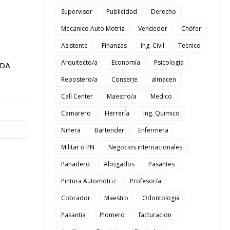
Supervisor
Publicidad
Derecho
Mecanico Auto Motriz
Vendedor
Chófer
Asistente
Finanzas
Ing. Civil
Tecnico
Arquitecto/a
Economía
Psicologia
IDA
Repostero/a
Conserje
almacen
Call Center
Maestro/a
Medico
Camarero
Herrería
Ing. Quimico
Niñera
Bartender
Enfermera
Militar o PN
Negocios internacionales
Panadero
Abogados
Pasantes
Pintura Automotriz
Profesor/a
Cobrador
Maestro
Odontologia
Pasantia
Plomero
facturacion