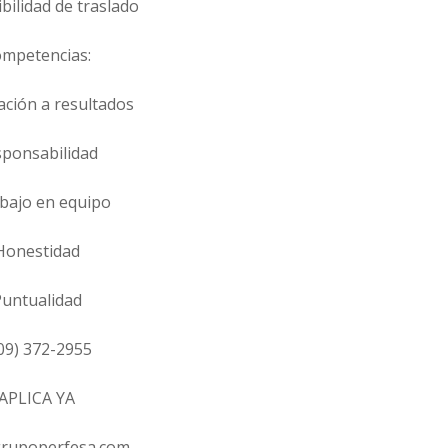
ibilidad de traslado
mpetencias:
ación a resultados
ponsabilidad
abajo en equipo
Honestidad
untualidad
09) 372-2955
APLICA YA
rupoperfesa.com