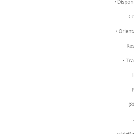
• Dispon
Co
• Orient
Res
• Tr
P
(8
rrhh@g