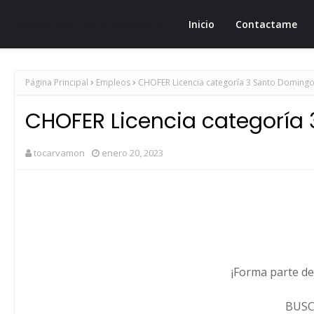
Zona de Empleos SD
Inicio
Contactame
Página Principal
Empleos
CHOFER Licencia categoría 3 Santo Doming
CHOFER Licencia categoría
tocarvamon
enero 20, 2023
¡Forma parte d
BUSC