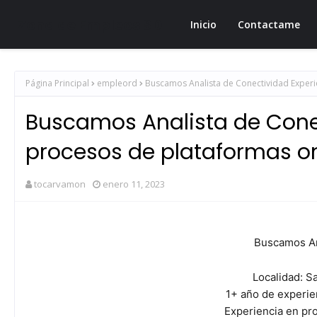
Zona de Empleos SD
Inicio
Contactame
Página Principal
empleord
Buscamos Analista de Conectividad Experi
Buscamos Analista de Cone
procesos de plataformas on
tocarvamon
enero 11, 2023
Buscamos An
Localidad: S
1+ año de experie
Experiencia en pro