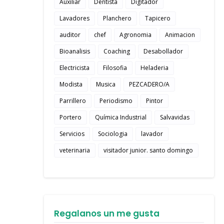
Auxiliar
Dentista
Digitador
Lavadores
Planchero
Tapicero
auditor
chef
Agronomia
Animacion
Bioanalisis
Coaching
Desabollador
Electricista
Filosofia
Heladeria
Modista
Musica
PEZCADERO/A
Parrillero
Periodismo
Pintor
Portero
Química Industrial
Salvavidas
Servicios
Sociologia
lavador
veterinaria
visitador junior. santo domingo
Regalanos un me gusta