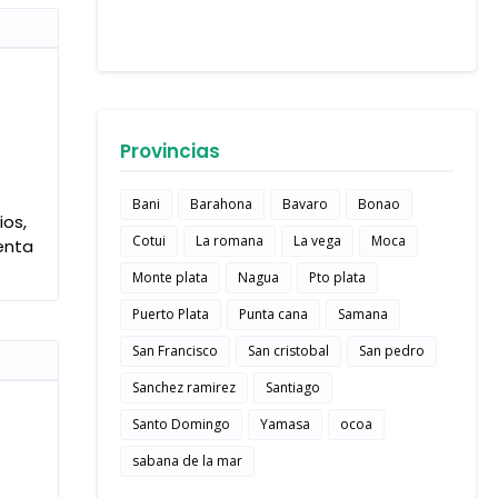
Provincias
Bani
Barahona
Bavaro
Bonao
ios,
Cotui
La romana
La vega
Moca
venta
Monte plata
Nagua
Pto plata
Puerto Plata
Punta cana
Samana
San Francisco
San cristobal
San pedro
Sanchez ramirez
Santiago
Santo Domingo
Yamasa
ocoa
sabana de la mar