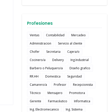
Profesiones
Ventas
Contabilidad
Mercadeo
Administracion
Servicio al cliente
Chofer
Secretaria
Cajera/o
Cocinero/a
Delivery
Ing.Industrial
Barbero o Peluquero/a
Diseño grafico
RR.HH
Domestica
Seguridad
Camarero/a
Profesor
Recepcionista
Técnico
Mensajero
Promotora
Gerente
Farmacéutico
Informatica
Ing. Electromecanico
Ing. Sistema