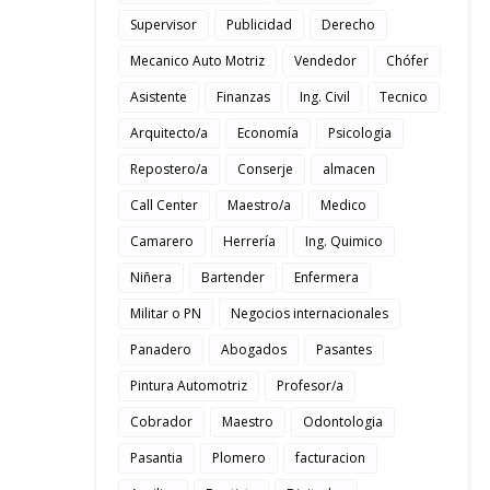
Supervisor
Publicidad
Derecho
Mecanico Auto Motriz
Vendedor
Chófer
Asistente
Finanzas
Ing. Civil
Tecnico
Arquitecto/a
Economía
Psicologia
Repostero/a
Conserje
almacen
Call Center
Maestro/a
Medico
Camarero
Herrería
Ing. Quimico
Niñera
Bartender
Enfermera
Militar o PN
Negocios internacionales
Panadero
Abogados
Pasantes
Pintura Automotriz
Profesor/a
Cobrador
Maestro
Odontologia
Pasantia
Plomero
facturacion