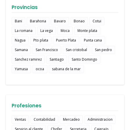
Provincias
Bani
Barahona
Bavaro
Bonao
Cotui
La romana
La vega
Moca
Monte plata
Nagua
Pto plata
Puerto Plata
Punta cana
Samana
San Francisco
San cristobal
San pedro
Sanchez ramirez
Santiago
Santo Domingo
Yamasa
ocoa
sabana de la mar
Profesiones
Ventas
Contabilidad
Mercadeo
Administracion
Servicio al cliente
Chofer
Secretaria
Cajera/o