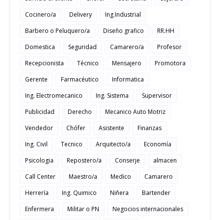
Cocinero/a
Delivery
Ing.Industrial
Barbero o Peluquero/a
Diseño grafico
RR.HH
Domestica
Seguridad
Camarero/a
Profesor
Recepcionista
Técnico
Mensajero
Promotora
Gerente
Farmacéutico
Informatica
Ing. Electromecanico
Ing. Sistema
Supervisor
Publicidad
Derecho
Mecanico Auto Motriz
Vendedor
Chófer
Asistente
Finanzas
Ing. Civil
Tecnico
Arquitecto/a
Economía
Psicologia
Repostero/a
Conserje
almacen
Call Center
Maestro/a
Medico
Camarero
Herrería
Ing. Quimico
Niñera
Bartender
Enfermera
Militar o PN
Negocios internacionales