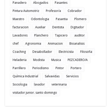
Panadero
Abogados
Pasantes
Pintura Automotriz
Profesor/a
Cobrador
Maestro
Odontologia
Pasantia
Plomero
facturacion
Auxiliar
Dentista
Digitador
Lavadores
Planchero
Tapicero
auditor
chef
Agronomia
Animacion
Bioanalisis
Coaching
Desabollador
Electricista
Filosofia
Heladeria
Modista
Musica
PEZCADERO/A
Parrillero
Periodismo
Pintor
Portero
Química Industrial
Salvavidas
Servicios
Sociologia
lavador
veterinaria
visitador junior. santo domingo