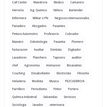
Call Center
Maestro/a
Medico
Camarero
Herrería
Ing. Quimico
Niñera
Bartender
Enfermera
Militar o PN
Negocios internacionales
Panadero
Abogados
Pasantes
Pintura Automotriz
Profesor/a
Cobrador
Maestro
Odontologia
Pasantia
Plomero
facturacion
Auxiliar
Dentista
Digitador
Lavadores
Planchero
Tapicero
auditor
chef
Agronomia
Animacion
Bioanalisis
Coaching
Desabollador
Electricista
Filosofia
Heladeria
Modista
Musica
PEZCADERO/A
Parrillero
Periodismo
Pintor
Portero
Química Industrial
Salvavidas
Servicios
Sociologia
lavador
veterinaria