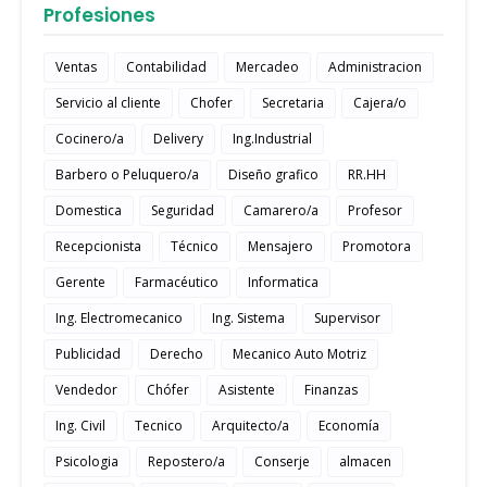
Profesiones
Ventas
Contabilidad
Mercadeo
Administracion
Servicio al cliente
Chofer
Secretaria
Cajera/o
Cocinero/a
Delivery
Ing.Industrial
Barbero o Peluquero/a
Diseño grafico
RR.HH
Domestica
Seguridad
Camarero/a
Profesor
Recepcionista
Técnico
Mensajero
Promotora
Gerente
Farmacéutico
Informatica
Ing. Electromecanico
Ing. Sistema
Supervisor
Publicidad
Derecho
Mecanico Auto Motriz
Vendedor
Chófer
Asistente
Finanzas
Ing. Civil
Tecnico
Arquitecto/a
Economía
Psicologia
Repostero/a
Conserje
almacen