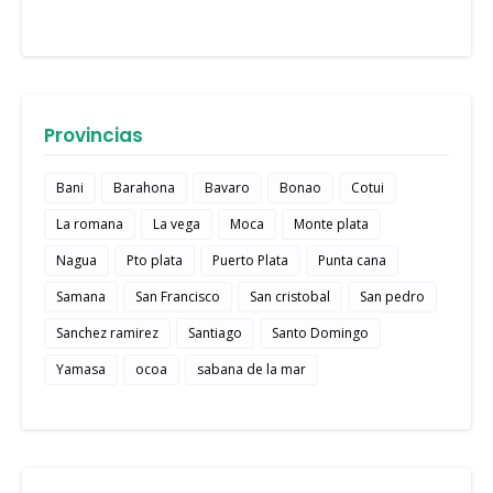
Provincias
Bani
Barahona
Bavaro
Bonao
Cotui
La romana
La vega
Moca
Monte plata
Nagua
Pto plata
Puerto Plata
Punta cana
Samana
San Francisco
San cristobal
San pedro
Sanchez ramirez
Santiago
Santo Domingo
Yamasa
ocoa
sabana de la mar