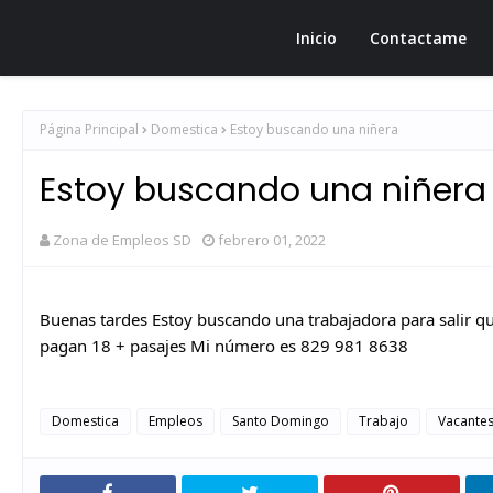
Zona de Empleos SD
Inicio
Contactame
Página Principal
Domestica
Estoy buscando una niñera
Estoy buscando una niñera
Zona de Empleos SD
febrero 01, 2022
Buenas tardes Estoy buscando una trabajadora para salir qu
pagan 18 + pasajes Mi número es 829 981 8638
Domestica
Empleos
Santo Domingo
Trabajo
Vacante