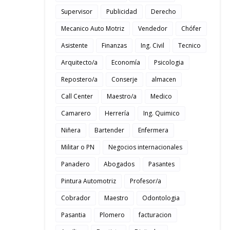
Supervisor
Publicidad
Derecho
Mecanico Auto Motriz
Vendedor
Chófer
Asistente
Finanzas
Ing. Civil
Tecnico
Arquitecto/a
Economía
Psicologia
Repostero/a
Conserje
almacen
Call Center
Maestro/a
Medico
Camarero
Herrería
Ing. Quimico
Niñera
Bartender
Enfermera
Militar o PN
Negocios internacionales
Panadero
Abogados
Pasantes
Pintura Automotriz
Profesor/a
Cobrador
Maestro
Odontologia
Pasantia
Plomero
facturacion