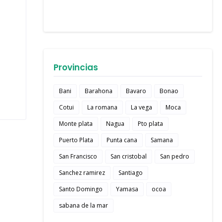
Provincias
Bani
Barahona
Bavaro
Bonao
Cotui
La romana
La vega
Moca
Monte plata
Nagua
Pto plata
Puerto Plata
Punta cana
Samana
San Francisco
San cristobal
San pedro
Sanchez ramirez
Santiago
Santo Domingo
Yamasa
ocoa
sabana de la mar