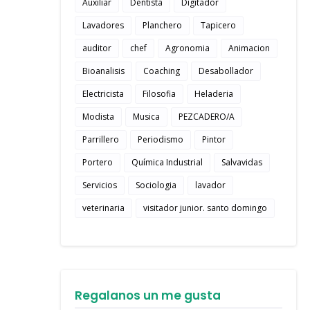
Auxiliar
Dentista
Digitador
Lavadores
Planchero
Tapicero
auditor
chef
Agronomia
Animacion
Bioanalisis
Coaching
Desabollador
Electricista
Filosofia
Heladeria
Modista
Musica
PEZCADERO/A
Parrillero
Periodismo
Pintor
Portero
Química Industrial
Salvavidas
Servicios
Sociologia
lavador
veterinaria
visitador junior. santo domingo
Regalanos un me gusta