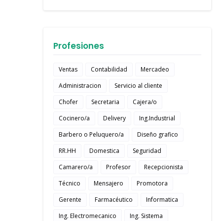
Profesiones
Ventas
Contabilidad
Mercadeo
Administracion
Servicio al cliente
Chofer
Secretaria
Cajera/o
Cocinero/a
Delivery
Ing.Industrial
Barbero o Peluquero/a
Diseño grafico
RR.HH
Domestica
Seguridad
Camarero/a
Profesor
Recepcionista
Técnico
Mensajero
Promotora
Gerente
Farmacéutico
Informatica
Ing. Electromecanico
Ing. Sistema