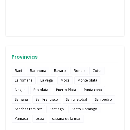
Provincias
Bani
Barahona
Bavaro
Bonao
Cotui
La romana
La vega
Moca
Monte plata
Nagua
Pto plata
Puerto Plata
Punta cana
Samana
San Francisco
San cristobal
San pedro
Sanchez ramirez
Santiago
Santo Domingo
Yamasa
ocoa
sabana de la mar