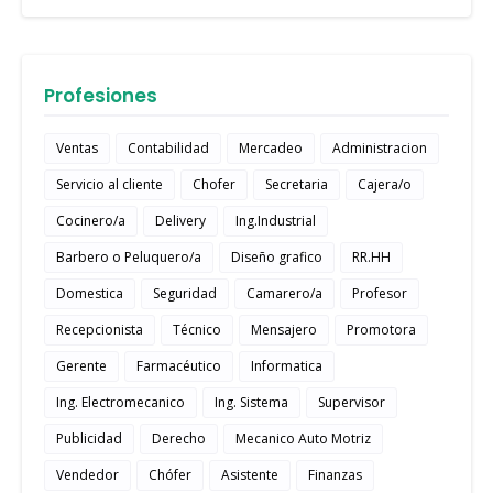
Profesiones
Ventas
Contabilidad
Mercadeo
Administracion
Servicio al cliente
Chofer
Secretaria
Cajera/o
Cocinero/a
Delivery
Ing.Industrial
Barbero o Peluquero/a
Diseño grafico
RR.HH
Domestica
Seguridad
Camarero/a
Profesor
Recepcionista
Técnico
Mensajero
Promotora
Gerente
Farmacéutico
Informatica
Ing. Electromecanico
Ing. Sistema
Supervisor
Publicidad
Derecho
Mecanico Auto Motriz
Vendedor
Chófer
Asistente
Finanzas