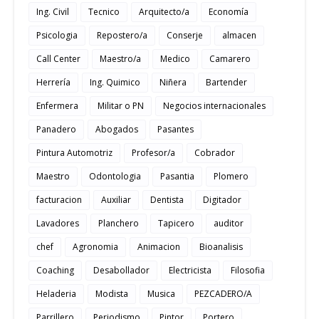
Ing. Civil
Tecnico
Arquitecto/a
Economía
Psicologia
Repostero/a
Conserje
almacen
Call Center
Maestro/a
Medico
Camarero
Herrería
Ing. Quimico
Niñera
Bartender
Enfermera
Militar o PN
Negocios internacionales
Panadero
Abogados
Pasantes
Pintura Automotriz
Profesor/a
Cobrador
Maestro
Odontologia
Pasantia
Plomero
facturacion
Auxiliar
Dentista
Digitador
Lavadores
Planchero
Tapicero
auditor
chef
Agronomia
Animacion
Bioanalisis
Coaching
Desabollador
Electricista
Filosofia
Heladeria
Modista
Musica
PEZCADERO/A
Parrillero
Periodismo
Pintor
Portero