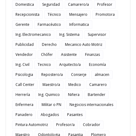
Domestica
Seguridad
Camarero/a
Profesor
Recepcionista
Técnico
Mensajero
Promotora
Gerente
Farmacéutico
Informatica
Ing. Electromecanico
Ing. Sistema
Supervisor
Publicidad
Derecho
Mecanico Auto Motriz
Vendedor
Chófer
Asistente
Finanzas
Ing. Civil
Tecnico
Arquitecto/a
Economía
Psicologia
Repostero/a
Conserje
almacen
Call Center
Maestro/a
Medico
Camarero
Herrería
Ing. Quimico
Niñera
Bartender
Enfermera
Militar o PN
Negocios internacionales
Panadero
Abogados
Pasantes
Pintura Automotriz
Profesor/a
Cobrador
Maestro
Odontologia
Pasantia
Plomero