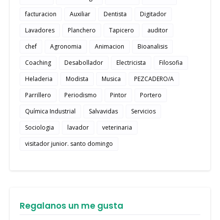
facturacion
Auxiliar
Dentista
Digitador
Lavadores
Planchero
Tapicero
auditor
chef
Agronomia
Animacion
Bioanalisis
Coaching
Desabollador
Electricista
Filosofia
Heladeria
Modista
Musica
PEZCADERO/A
Parrillero
Periodismo
Pintor
Portero
Química Industrial
Salvavidas
Servicios
Sociologia
lavador
veterinaria
visitador junior. santo domingo
Regalanos un me gusta