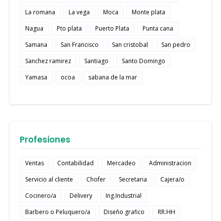
La romana
La vega
Moca
Monte plata
Nagua
Pto plata
Puerto Plata
Punta cana
Samana
San Francisco
San cristobal
San pedro
Sanchez ramirez
Santiago
Santo Domingo
Yamasa
ocoa
sabana de la mar
Profesiones
Ventas
Contabilidad
Mercadeo
Administracion
Servicio al cliente
Chofer
Secretaria
Cajera/o
Cocinero/a
Delivery
Ing.Industrial
Barbero o Peluquero/a
Diseño grafico
RR.HH