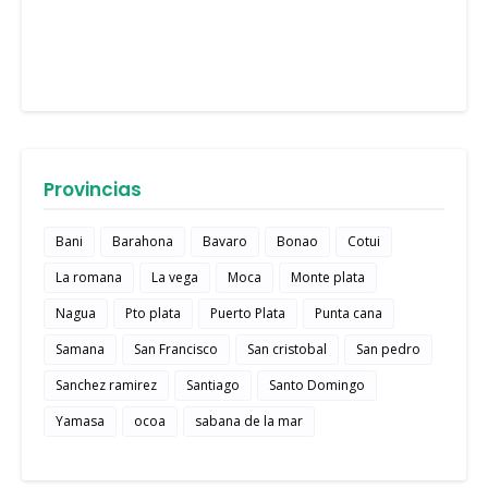
Provincias
Bani
Barahona
Bavaro
Bonao
Cotui
La romana
La vega
Moca
Monte plata
Nagua
Pto plata
Puerto Plata
Punta cana
Samana
San Francisco
San cristobal
San pedro
Sanchez ramirez
Santiago
Santo Domingo
Yamasa
ocoa
sabana de la mar