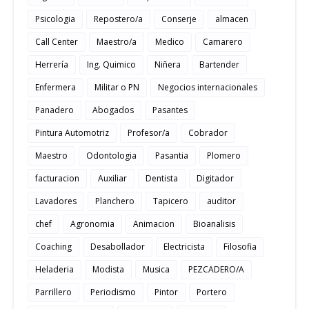
Psicologia
Repostero/a
Conserje
almacen
Call Center
Maestro/a
Medico
Camarero
Herrería
Ing. Quimico
Niñera
Bartender
Enfermera
Militar o PN
Negocios internacionales
Panadero
Abogados
Pasantes
Pintura Automotriz
Profesor/a
Cobrador
Maestro
Odontologia
Pasantia
Plomero
facturacion
Auxiliar
Dentista
Digitador
Lavadores
Planchero
Tapicero
auditor
chef
Agronomia
Animacion
Bioanalisis
Coaching
Desabollador
Electricista
Filosofia
Heladeria
Modista
Musica
PEZCADERO/A
Parrillero
Periodismo
Pintor
Portero