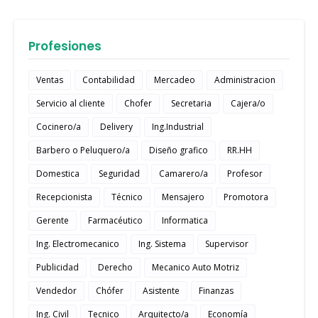
Profesiones
Ventas
Contabilidad
Mercadeo
Administracion
Servicio al cliente
Chofer
Secretaria
Cajera/o
Cocinero/a
Delivery
Ing.Industrial
Barbero o Peluquero/a
Diseño grafico
RR.HH
Domestica
Seguridad
Camarero/a
Profesor
Recepcionista
Técnico
Mensajero
Promotora
Gerente
Farmacéutico
Informatica
Ing. Electromecanico
Ing. Sistema
Supervisor
Publicidad
Derecho
Mecanico Auto Motriz
Vendedor
Chófer
Asistente
Finanzas
Ing. Civil
Tecnico
Arquitecto/a
Economía