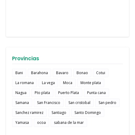
Provincias
Bani
Barahona
Bavaro
Bonao
Cotui
La romana
La vega
Moca
Monte plata
Nagua
Pto plata
Puerto Plata
Punta cana
Samana
San Francisco
San cristobal
San pedro
Sanchez ramirez
Santiago
Santo Domingo
Yamasa
ocoa
sabana de la mar