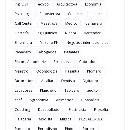
Ing. Civil
Tecnico
Arquitecto/a
Economía
Psicologia
Repostero/a
Conserje
almacen
Call Center
Maestro/a
Medico
Camarero
Herrería
Ing. Quimico
Niñera
Bartender
Enfermera
Militar o PN
Negocios internacionales
Panadero
Abogados
Pasantes
Pintura Automotriz
Profesor/a
Cobrador
Maestro
Odontologia
Pasantia
Plomero
facturacion
Auxiliar
Dentista
Digitador
Lavadores
Planchero
Tapicero
auditor
chef
Agronomia
Animacion
Bioanalisis
Coaching
Desabollador
Electricista
Filosofia
Heladeria
Modista
Musica
PEZCADERO/A
Parrillero
Periodismo
Pintor
Portero