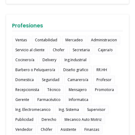
Profesiones
Ventas
Contabilidad
Mercadeo
Administracion
Servicio al cliente
Chofer
Secretaria
Cajera/o
Cocinero/a
Delivery
Ing.Industrial
Barbero o Peluquero/a
Diseño grafico
RR.HH
Domestica
Seguridad
Camarero/a
Profesor
Recepcionista
Técnico
Mensajero
Promotora
Gerente
Farmacéutico
Informatica
Ing. Electromecanico
Ing. Sistema
Supervisor
Publicidad
Derecho
Mecanico Auto Motriz
Vendedor
Chófer
Asistente
Finanzas