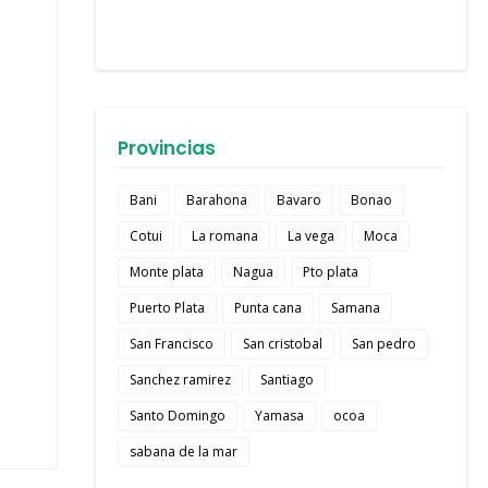
Provincias
Bani
Barahona
Bavaro
Bonao
Cotui
La romana
La vega
Moca
Monte plata
Nagua
Pto plata
Puerto Plata
Punta cana
Samana
San Francisco
San cristobal
San pedro
Sanchez ramirez
Santiago
Santo Domingo
Yamasa
ocoa
sabana de la mar