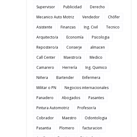
Supervisor
Publicidad
Derecho
Mecanico Auto Motriz
Vendedor
Chófer
Asistente
Finanzas
Ing. Civil
Tecnico
Arquitecto/a
Economía
Psicologia
Repostero/a
Conserje
almacen
Call Center
Maestro/a
Medico
Camarero
Herrería
Ing. Quimico
Niñera
Bartender
Enfermera
Militar o PN
Negocios internacionales
Panadero
Abogados
Pasantes
Pintura Automotriz
Profesor/a
Cobrador
Maestro
Odontologia
Pasantia
Plomero
facturacion