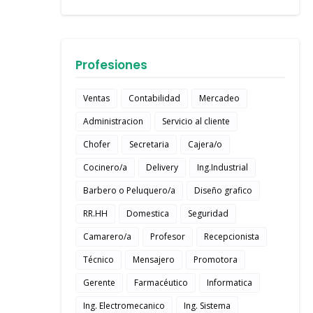
Profesiones
Ventas
Contabilidad
Mercadeo
Administracion
Servicio al cliente
Chofer
Secretaria
Cajera/o
Cocinero/a
Delivery
Ing.Industrial
Barbero o Peluquero/a
Diseño grafico
RR.HH
Domestica
Seguridad
Camarero/a
Profesor
Recepcionista
Técnico
Mensajero
Promotora
Gerente
Farmacéutico
Informatica
Ing. Electromecanico
Ing. Sistema