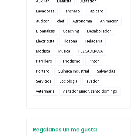
Auxiliar
Dentista
Digitador
Lavadores
Planchero
Tapicero
auditor
chef
Agronomia
Animacion
Bioanalisis
Coaching
Desabollador
Electricista
Filosofia
Heladeria
Modista
Musica
PEZCADERO/A
Parrillero
Periodismo
Pintor
Portero
Química Industrial
Salvavidas
Servicios
Sociologia
lavador
veterinaria
visitador junior. santo domingo
Regalanos un me gusta