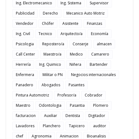
Ing. Electromecanico
Ing. Sistema
Supervisor
Publicidad
Derecho
Mecanico Auto Motriz
Vendedor
Chófer
Asistente
Finanzas
Ing. Civil
Tecnico
Arquitecto/a
Economía
Psicologia
Repostero/a
Conserje
almacen
Call Center
Maestro/a
Medico
Camarero
Herrería
Ing. Quimico
Niñera
Bartender
Enfermera
Militar o PN
Negocios internacionales
Panadero
Abogados
Pasantes
Pintura Automotriz
Profesor/a
Cobrador
Maestro
Odontologia
Pasantia
Plomero
facturacion
Auxiliar
Dentista
Digitador
Lavadores
Planchero
Tapicero
auditor
chef
Agronomia
Animacion
Bioanalisis