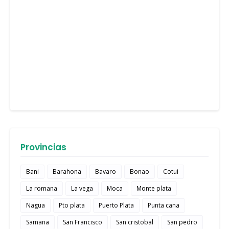
Provincias
Bani
Barahona
Bavaro
Bonao
Cotui
La romana
La vega
Moca
Monte plata
Nagua
Pto plata
Puerto Plata
Punta cana
Samana
San Francisco
San cristobal
San pedro