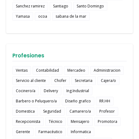
Sanchez ramirez
Santiago
Santo Domingo
Yamasa
ocoa
sabana de la mar
Profesiones
Ventas
Contabilidad
Mercadeo
Administracion
Servicio al cliente
Chofer
Secretaria
Cajera/o
Cocinero/a
Delivery
Ing.Industrial
Barbero o Peluquero/a
Diseño grafico
RR.HH
Domestica
Seguridad
Camarero/a
Profesor
Recepcionista
Técnico
Mensajero
Promotora
Gerente
Farmacéutico
Informatica