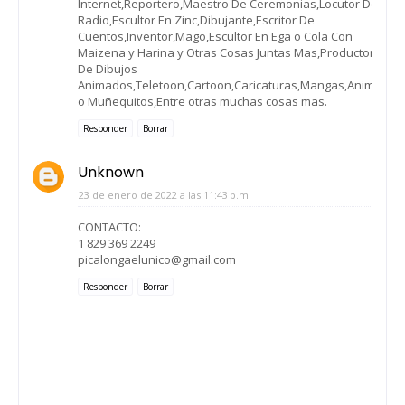
Internet,Reportero,Maestro De Ceremonias,Locutor De
Radio,Escultor En Zinc,Dibujante,Escritor De
Cuentos,Inventor,Mago,Escultor En Ega o Cola Con
Maizena y Harina y Otras Cosas Juntas Mas,Productor
De Dibujos
Animados,Teletoon,Cartoon,Caricaturas,Mangas,Animes
o Muñequitos,Entre otras muchas cosas mas.
Responder
Borrar
Unknown
23 de enero de 2022 a las 11:43 p.m.
CONTACTO:
1 829 369 2249
picalongaelunico@gmail.com
Responder
Borrar