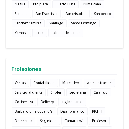
Nagua
Pto plata
Puerto Plata
Punta cana
Samana
San Francisco
San cristobal
San pedro
Sanchez ramirez
Santiago
Santo Domingo
Yamasa
ocoa
sabana de la mar
Profesiones
Ventas
Contabilidad
Mercadeo
Administracion
Servicio al cliente
Chofer
Secretaria
Cajera/o
Cocinero/a
Delivery
Ing.Industrial
Barbero o Peluquero/a
Diseño grafico
RR.HH
Domestica
Seguridad
Camarero/a
Profesor