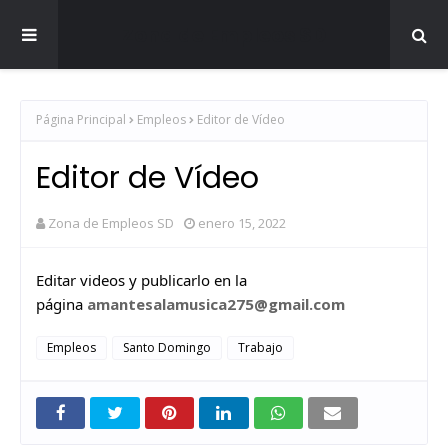
Zona de Empleos SD
Página Principal
Empleos
Editor de Vídeo
Editor de Vídeo
Zona de Empleos SD
enero 15, 2022
Editar videos y publicarlo en la
página
amantesalamusica275@gmail.com
Empleos
Santo Domingo
Trabajo