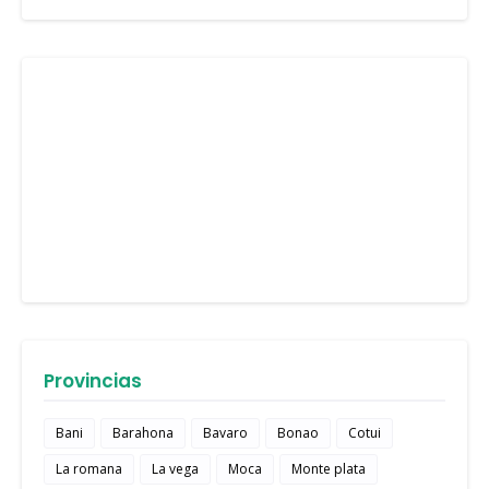
Provincias
Bani
Barahona
Bavaro
Bonao
Cotui
La romana
La vega
Moca
Monte plata