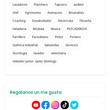
Lavadores
Planchero
Tapicero
auditor
chef
Agronomia
Animacion
Bioanalisis
Coaching
Desabollador
Electricista
Filosofia
Heladeria
Modista
Musica
PEZCADERO/A
Parrillero
Periodismo
Pintor
Portero
Química Industrial
Salvavidas
Servicios
Sociologia
lavador
veterinaria
visitador junior. santo domingo
Regalanos un me gusta