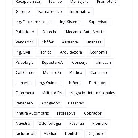
Recepcionista
Técnico
Mensajero
Promotora
Gerente
Farmacéutico
Informatica
Ing. Electromecanico
Ing. Sistema
Supervisor
Publicidad
Derecho
Mecanico Auto Motriz
Vendedor
Chófer
Asistente
Finanzas
Ing. Civil
Tecnico
Arquitecto/a
Economía
Psicologia
Repostero/a
Conserje
almacen
Call Center
Maestro/a
Medico
Camarero
Herrería
Ing. Quimico
Niñera
Bartender
Enfermera
Militar o PN
Negocios internacionales
Panadero
Abogados
Pasantes
Pintura Automotriz
Profesor/a
Cobrador
Maestro
Odontologia
Pasantia
Plomero
facturacion
Auxiliar
Dentista
Digitador