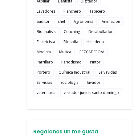
Auxiliar
Dentista
Digitador
Lavadores
Planchero
Tapicero
auditor
chef
Agronomia
Animacion
Bioanalisis
Coaching
Desabollador
Electricista
Filosofia
Heladeria
Modista
Musica
PEZCADERO/A
Parrillero
Periodismo
Pintor
Portero
Química Industrial
Salvavidas
Servicios
Sociologia
lavador
veterinaria
visitador junior. santo domingo
Regalanos un me gusta