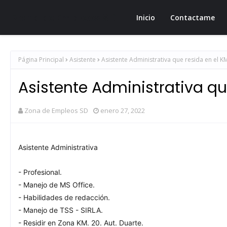
Zona de Empleos SD
Inicio
Contactame
Página Principal
Asistente
Asistente Administrativa que resida en el KM
Asistente Administrativa que
Zona de Empleos SD
enero 27, 2022
Asistente Administrativa
- Profesional.
- Manejo de MS Office.
- Habilidades de redacción.
- Manejo de TSS - SIRLA.
- Residir en Zona KM. 20. Aut. Duarte.