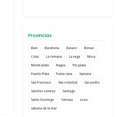
Provincias
Bani
Barahona
Bavaro
Bonao
Cotui
La romana
La vega
Moca
Monte plata
Nagua
Pto plata
Puerto Plata
Punta cana
Samana
San Francisco
San cristobal
San pedro
Sanchez ramirez
Santiago
Santo Domingo
Yamasa
ocoa
sabana de la mar