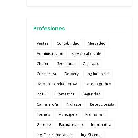
Profesiones
Ventas
Contabilidad
Mercadeo
Administracion
Servicio al cliente
Chofer
Secretaria
Cajera/o
Cocinero/a
Delivery
Ing.Industrial
Barbero o Peluquero/a
Diseño grafico
RR.HH
Domestica
Seguridad
Camarero/a
Profesor
Recepcionista
Técnico
Mensajero
Promotora
Gerente
Farmacéutico
Informatica
Ing. Electromecanico
Ing. Sistema