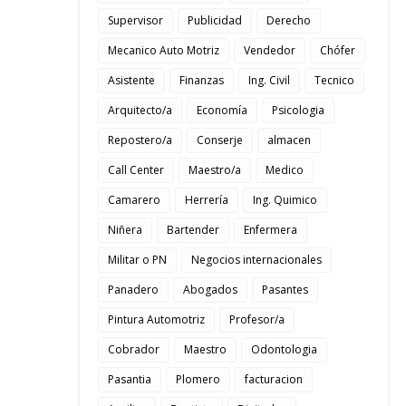
Supervisor
Publicidad
Derecho
Mecanico Auto Motriz
Vendedor
Chófer
Asistente
Finanzas
Ing. Civil
Tecnico
Arquitecto/a
Economía
Psicologia
Repostero/a
Conserje
almacen
Call Center
Maestro/a
Medico
Camarero
Herrería
Ing. Quimico
Niñera
Bartender
Enfermera
Militar o PN
Negocios internacionales
Panadero
Abogados
Pasantes
Pintura Automotriz
Profesor/a
Cobrador
Maestro
Odontologia
Pasantia
Plomero
facturacion