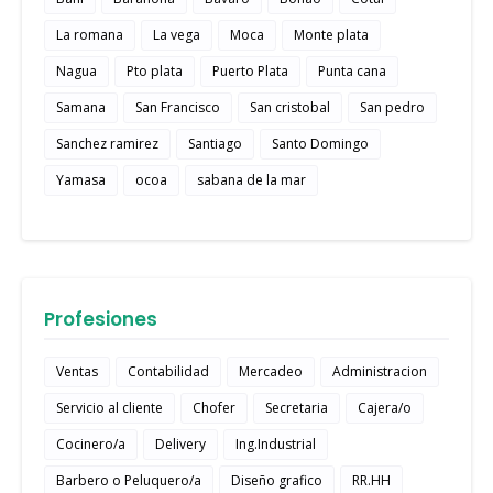
La romana
La vega
Moca
Monte plata
Nagua
Pto plata
Puerto Plata
Punta cana
Samana
San Francisco
San cristobal
San pedro
Sanchez ramirez
Santiago
Santo Domingo
Yamasa
ocoa
sabana de la mar
Profesiones
Ventas
Contabilidad
Mercadeo
Administracion
Servicio al cliente
Chofer
Secretaria
Cajera/o
Cocinero/a
Delivery
Ing.Industrial
Barbero o Peluquero/a
Diseño grafico
RR.HH