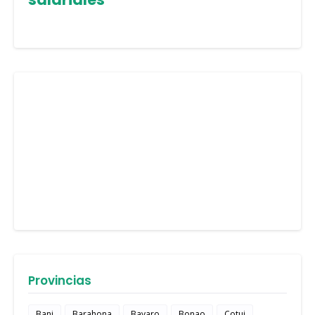
Provincias
Bani
Barahona
Bavaro
Bonao
Cotui