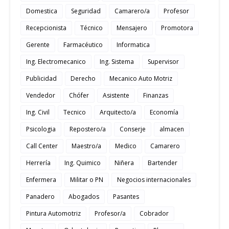
Domestica
Seguridad
Camarero/a
Profesor
Recepcionista
Técnico
Mensajero
Promotora
Gerente
Farmacéutico
Informatica
Ing. Electromecanico
Ing. Sistema
Supervisor
Publicidad
Derecho
Mecanico Auto Motriz
Vendedor
Chófer
Asistente
Finanzas
Ing. Civil
Tecnico
Arquitecto/a
Economía
Psicologia
Repostero/a
Conserje
almacen
Call Center
Maestro/a
Medico
Camarero
Herrería
Ing. Quimico
Niñera
Bartender
Enfermera
Militar o PN
Negocios internacionales
Panadero
Abogados
Pasantes
Pintura Automotriz
Profesor/a
Cobrador