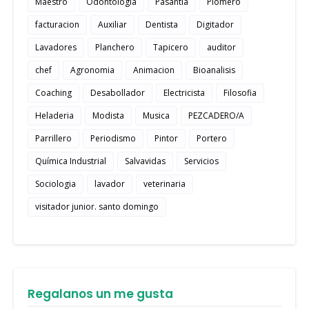
Maestro
Odontologia
Pasantia
Plomero
facturacion
Auxiliar
Dentista
Digitador
Lavadores
Planchero
Tapicero
auditor
chef
Agronomia
Animacion
Bioanalisis
Coaching
Desabollador
Electricista
Filosofia
Heladeria
Modista
Musica
PEZCADERO/A
Parrillero
Periodismo
Pintor
Portero
Química Industrial
Salvavidas
Servicios
Sociologia
lavador
veterinaria
visitador junior. santo domingo
Regalanos un me gusta