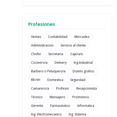
Profesiones
Ventas
Contabilidad
Mercadeo
Administracion
Servicio al cliente
Chofer
Secretaria
Cajera/o
Cocinero/a
Delivery
Ing.Industrial
Barbero o Peluquero/a
Diseño grafico
RR.HH
Domestica
Seguridad
Camarero/a
Profesor
Recepcionista
Técnico
Mensajero
Promotora
Gerente
Farmacéutico
Informatica
Ing. Electromecanico
Ing. Sistema