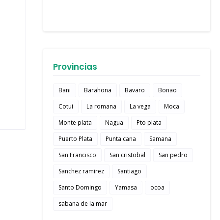
Provincias
Bani
Barahona
Bavaro
Bonao
Cotui
La romana
La vega
Moca
Monte plata
Nagua
Pto plata
Puerto Plata
Punta cana
Samana
San Francisco
San cristobal
San pedro
Sanchez ramirez
Santiago
Santo Domingo
Yamasa
ocoa
sabana de la mar