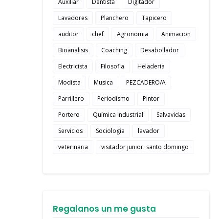
Auxiliar
Dentista
Digitador
Lavadores
Planchero
Tapicero
auditor
chef
Agronomia
Animacion
Bioanalisis
Coaching
Desabollador
Electricista
Filosofia
Heladeria
Modista
Musica
PEZCADERO/A
Parrillero
Periodismo
Pintor
Portero
Química Industrial
Salvavidas
Servicios
Sociologia
lavador
veterinaria
visitador junior. santo domingo
Regalanos un me gusta