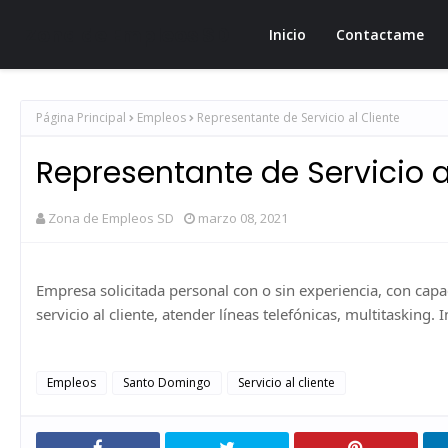
Zona de Empleos SD
Inicio
Contactame
Página Principal
Empleos
Representante de Servicio al Cliente
Representante de Servicio a
Zona de Empleos SD
marzo 08, 2021
Empresa solicitada personal con o sin experiencia, con capa
servicio al cliente, atender líneas telefónicas, multitasking
Empleos
Santo Domingo
Servicio al cliente