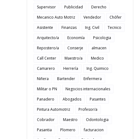
Supervisor
Publicidad
Derecho
Mecanico Auto Motriz
Vendedor
Chófer
Asistente
Finanzas
Ing. Civil
Tecnico
Arquitecto/a
Economía
Psicologia
Repostero/a
Conserje
almacen
Call Center
Maestro/a
Medico
Camarero
Herrería
Ing. Quimico
Niñera
Bartender
Enfermera
Militar o PN
Negocios internacionales
Panadero
Abogados
Pasantes
Pintura Automotriz
Profesor/a
Cobrador
Maestro
Odontologia
Pasantia
Plomero
facturacion