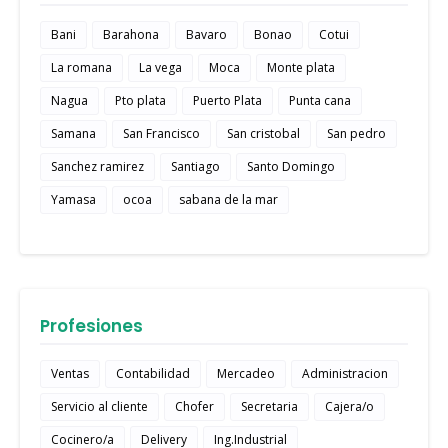
Bani
Barahona
Bavaro
Bonao
Cotui
La romana
La vega
Moca
Monte plata
Nagua
Pto plata
Puerto Plata
Punta cana
Samana
San Francisco
San cristobal
San pedro
Sanchez ramirez
Santiago
Santo Domingo
Yamasa
ocoa
sabana de la mar
Profesiones
Ventas
Contabilidad
Mercadeo
Administracion
Servicio al cliente
Chofer
Secretaria
Cajera/o
Cocinero/a
Delivery
Ing.Industrial