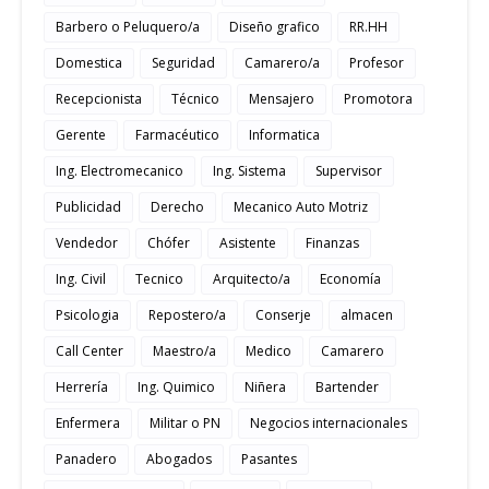
Barbero o Peluquero/a
Diseño grafico
RR.HH
Domestica
Seguridad
Camarero/a
Profesor
Recepcionista
Técnico
Mensajero
Promotora
Gerente
Farmacéutico
Informatica
Ing. Electromecanico
Ing. Sistema
Supervisor
Publicidad
Derecho
Mecanico Auto Motriz
Vendedor
Chófer
Asistente
Finanzas
Ing. Civil
Tecnico
Arquitecto/a
Economía
Psicologia
Repostero/a
Conserje
almacen
Call Center
Maestro/a
Medico
Camarero
Herrería
Ing. Quimico
Niñera
Bartender
Enfermera
Militar o PN
Negocios internacionales
Panadero
Abogados
Pasantes