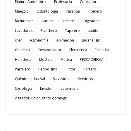
Pintura Automotriz
Profesor/a
Cobrador
Maestro
Odontologia
Pasantia
Plomero
facturacion
Auxiliar
Dentista
Digitador
Lavadores
Planchero
Tapicero
auditor
chef
Agronomia
Animacion
Bioanalisis
Coaching
Desabollador
Electricista
Filosofia
Heladeria
Modista
Musica
PEZCADERO/A
Parrillero
Periodismo
Pintor
Portero
Química Industrial
Salvavidas
Servicios
Sociologia
lavador
veterinaria
visitador junior. santo domingo