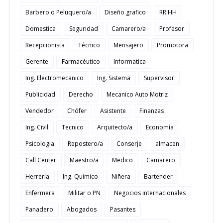
Barbero o Peluquero/a
Diseño grafico
RR.HH
Domestica
Seguridad
Camarero/a
Profesor
Recepcionista
Técnico
Mensajero
Promotora
Gerente
Farmacéutico
Informatica
Ing. Electromecanico
Ing. Sistema
Supervisor
Publicidad
Derecho
Mecanico Auto Motriz
Vendedor
Chófer
Asistente
Finanzas
Ing. Civil
Tecnico
Arquitecto/a
Economía
Psicologia
Repostero/a
Conserje
almacen
Call Center
Maestro/a
Medico
Camarero
Herrería
Ing. Quimico
Niñera
Bartender
Enfermera
Militar o PN
Negocios internacionales
Panadero
Abogados
Pasantes