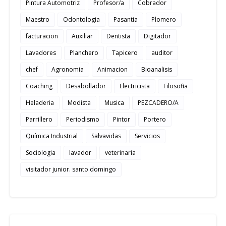
Pintura Automotriz
Profesor/a
Cobrador
Maestro
Odontologia
Pasantia
Plomero
facturacion
Auxiliar
Dentista
Digitador
Lavadores
Planchero
Tapicero
auditor
chef
Agronomia
Animacion
Bioanalisis
Coaching
Desabollador
Electricista
Filosofia
Heladeria
Modista
Musica
PEZCADERO/A
Parrillero
Periodismo
Pintor
Portero
Química Industrial
Salvavidas
Servicios
Sociologia
lavador
veterinaria
visitador junior. santo domingo