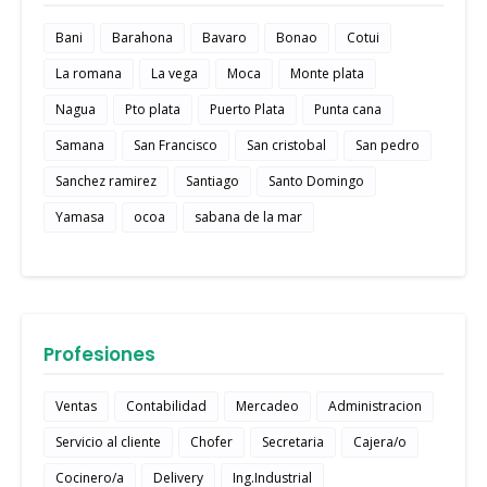
Bani
Barahona
Bavaro
Bonao
Cotui
La romana
La vega
Moca
Monte plata
Nagua
Pto plata
Puerto Plata
Punta cana
Samana
San Francisco
San cristobal
San pedro
Sanchez ramirez
Santiago
Santo Domingo
Yamasa
ocoa
sabana de la mar
Profesiones
Ventas
Contabilidad
Mercadeo
Administracion
Servicio al cliente
Chofer
Secretaria
Cajera/o
Cocinero/a
Delivery
Ing.Industrial